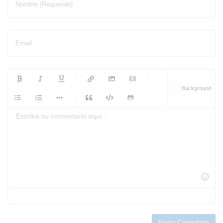
Nombre (Requerido)
Email
-
-
-
-
Background
-
-
-
-
-
-
-
-
-
-
-
-
-
-
-
-
-
-
-
-
-
-
-
-
-
-
-
-
-
-
-
-
-
-
-
-
-
-
-
-
-
Enviar Comentario