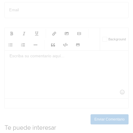
Email
-
-
-
-
Background
-
-
-
-
-
-
-
-
-
-
-
-
-
-
-
-
-
-
-
-
-
-
-
-
-
-
-
-
-
-
-
-
-
-
-
-
-
-
-
-
-
Enviar Comentario
Te puede interesar