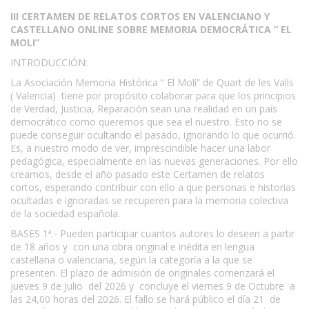
III CERTAMEN DE RELATOS CORTOS EN VALENCIANO Y
CASTELLANO ONLINE SOBRE MEMORIA DEMOCRÁTICA “ EL
MOLI”
INTRODUCCIÓN:
La Asociación Memoria Histórica “ El Molí” de Quart de les Valls
( Valencia) tiene por propósito colaborar para que los principios
de Verdad, Justicia, Reparación sean una realidad en un país
democrático como queremos que sea el nuestro. Esto no se
puede conseguir ocultando el pasado, ignorando lo que ocurrió.
Es, a nuestro modo de ver, imprescindible hacer una labor
pedagógica, especialmente en las nuevas generaciones. Por ello
creamos, desde el año pasado este Certamen de relatos
cortos, esperando contribuir con ello a que personas e historias
ocultadas e ignoradas se recuperen para la memoria colectiva
de la sociedad española.
BASES 1ª.- Pueden participar cuantos autores lo deseen a partir
de 18 años y con una obra original e inédita en lengua
castellana o valenciana, según la categoría a la que se
presenten. El plazo de admisión de originales comenzará el
jueves 9 de Julio del 2026 y concluye el viernes 9 de Octubre a
las 24,00 horas del 2026. El fallo se hará público el día 21 de