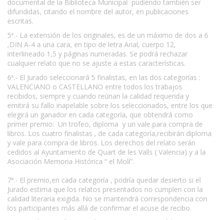
documental de la Biblioteca Municipal pudiendo también ser
difundidas, citando el nombre del autor, en publicaciones
escritas.
5ª.- La extensión de los originales, es de un máximo de dos a 6
,DIN A-4 a una cara, en tipo de letra Arial, cuerpo 12,
interlineado 1,5 y páginas numeradas. Se podrá rechazar
cualquier relato que no se ajuste a estas características.
6ª.- El Jurado seleccionará 5 finalistas, en las dos categorías :
VALENCIANO o CASTELLANO entre todos los trabajos
recibidos, siempre y cuando reúnan la calidad requerida y
emitirá su fallo inapelable sobre los seleccionados, entre los que
elegirá un ganador en cada categoría, que obtendrá como
primer premio: Un trofeo, diploma y un vale para compra de
libros. Los cuatro finalistas , de cada categoría,recibirán diploma
y vale para compra de libros. Los derechos del relato serán
cedidos al Ayuntamiento de Quart de les Valls ( Valencia) y a la
Asociación Memoria Histórica “ el Molí”.
7ª.- El premio,en cada categoría , podría quedar desierto si el
Jurado estima que los relatos presentados no cumplen con la
calidad literaria exigida. No se mantendrá correspondencia con
los participantes más allá de confirmar el acuse de recibo.