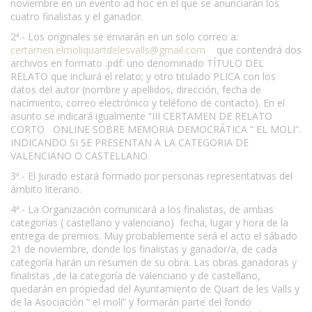
noviembre en un evento ad hoc en el que se anunciarán los
cuatro finalistas y el ganador.
2ª.- Los originales se enviarán en un solo correo a:
certamen.elmoliquartdelesvalls@gmail.com
que contendrá dos
archivos en formato .pdf: uno denominado TÍTULO DEL
RELATO que incluirá el relato; y otro titulado PLICA con los
datos del autor (nombre y apellidos, dirección, fecha de
nacimiento, correo electrónico y teléfono de contacto). En el
asunto se indicará igualmente “III CERTAMEN DE RELATO
CORTO ONLINE SOBRE MEMORIA DEMOCRÁTICA “ EL MOLI”.
INDICANDO SI SE PRESENTAN A LA CATEGORIA DE
VALENCIANO O CASTELLANO.
3ª.- El Jurado estará formado por personas representativas del
ámbito literario.
4ª.- La Organización comunicará a los finalistas, de ambas
categorías ( castellano y valenciano) fecha, lugar y hora de la
entrega de premios. Muy probablemente será el acto el sábado
21 de noviembre, donde los finalistas y ganador/a, de cada
categoría harán un resumen de su obra. Las obras ganadoras y
finalistas ,de la categoría de valenciano y de castellano,
quedarán en propiedad del Ayuntamiento de Quart de les Valls y
de la Asociación “ el molí” y formarán parte del fondo