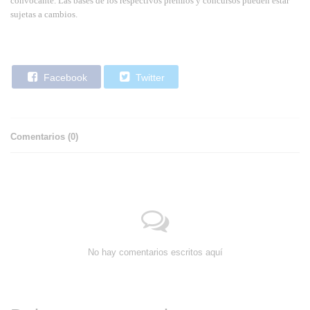
convocante. Las bases de los respectivos premios y concursos pueden estar
sujetas a cambios.
Facebook
Twitter
Comentarios (
0
)
No hay comentarios escritos aquí