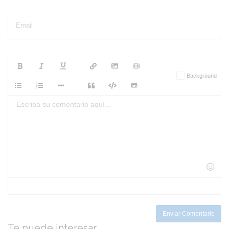
Email
-
-
-
-
Background
-
-
-
-
-
-
-
-
-
-
-
-
-
-
-
-
-
-
-
-
-
-
-
-
-
-
-
-
-
-
-
-
-
-
-
-
-
-
-
-
-
Enviar Comentario
Te puede interesar