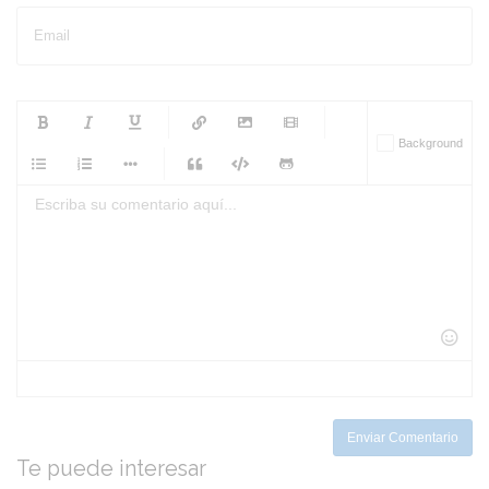
Email
-
-
-
-
Background
-
-
-
-
-
-
-
-
-
-
-
-
-
-
-
-
-
-
-
-
-
-
-
-
-
-
-
-
-
-
-
-
-
-
-
-
-
-
-
-
-
Enviar Comentario
Te puede interesar