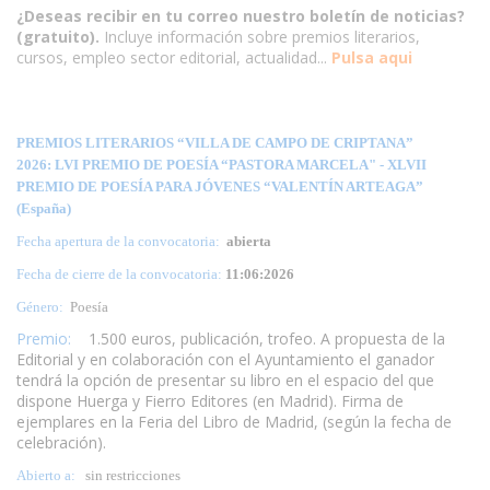
¿Deseas recibir en tu correo nuestro boletín de noticias?
(gratuito).
Incluye información sobre premios literarios,
cursos, empleo sector editorial, actualidad...
Pulsa aqui
PREMIOS LITERARIOS “VILLA DE CAMPO DE CRIPTANA”
2026: LVI PREMIO DE POESÍA “PASTORA MARCELA" - XLVII
PREMIO DE POESÍA PARA JÓVENES “VALENTÍN ARTEAGA”
(España)
Fecha apertura de la convocatoria:
abierta
Fecha de cierre de la convocatoria:
11:06:2026
Género:
Poesía
Premio:
1.500 euros, publicación, trofeo. A propuesta de la
Editorial y en colaboración con el Ayuntamiento el ganador
tendrá la opción de presentar su libro en el espacio del que
dispone Huerga y Fierro Editores (en Madrid).
Firma de
ejemplares en la Feria del Libro de Madrid, (según la fecha de
celebración).
Abierto a:
sin restricciones