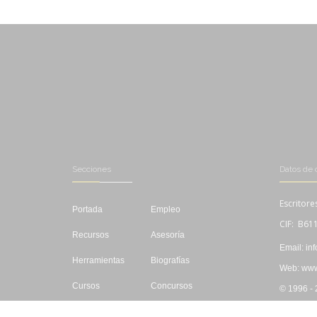
Secciones
Datos de 
Escritore
Portada
Empleo
CIF: B61
Recursos
Asesoría
Email: in
Herramientas
Biografías
Web: www.
Cursos
Concursos
© 1996 -
Editar
Libros