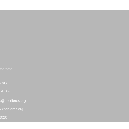
contacto
s.org
195087
fo@escritores.org
escritores.org
 2026