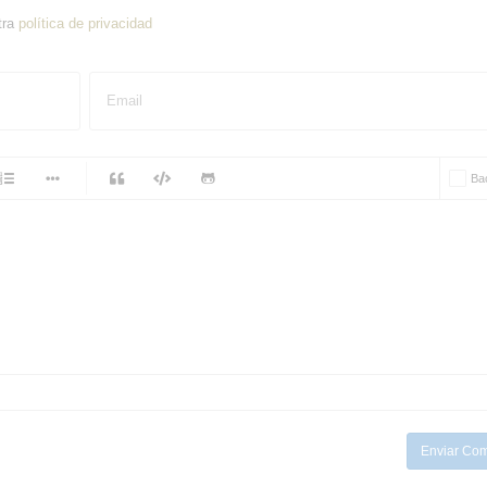
tra
política de privacidad
Email
-
Ba
-
-
-
-
-
-
-
-
-
-
-
-
-
-
Enviar Com