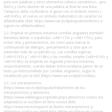
para unir palabras y otros elementos («léxico-semántico», «pro-
RAE») y como división de una palabra al final de una línea.
Tampoco debe confundirse el guion con el símbolo menos (-
«Alt+045»), el cual es un símbolo matemático de carácter no
alfabetizable (RAE: https://www.rae.es/dpd/ayuda/simbolos-o-
signos-no-alfabetizables).
2.2. Emplear en primera instancia comillas angulares (también
llamadas latinas o españolas: ««Alt+174» y »«Alt+175»), para
incluir citas y pensamientos, así como para marcar la
continuación de diálogos, pensamientos y citas que se
extienden más de un párrafo (»). Las comillas inglesas
(“«Alt+0147» y ” «Alt+0148») y las comillas simples (‘«Alt+0145» y
’«Alt+0146») se emplean en segunda y tercera instancia,
respectivamente, cuando deban entrecomillarse partes de un
texto ya entrecomillado por comillas angulares, según lo
establecido por la RAE (https://www.rae.es/dpd/comillas).
2.3. Los extranjerismos
(https://www.rae.es/dpd/ayuda/tratamiento-de-los-
extranjerismos) y latinismos
(https://www.wikilengua.org/index.php/Latinismos) crudos (no
adaptados) se escriben en letra cursiva (RAE:
https://www.rae.es/espanol-al-dia/los-extranjerismos-y-
latinismos-crudos-no-adaptados-deben-escribirse-en-cursiva).