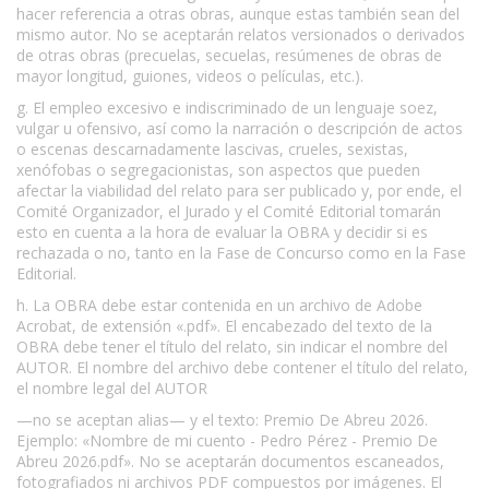
hacer referencia a otras obras, aunque estas también sean del
mismo autor. No se aceptarán relatos versionados o derivados
de otras obras (precuelas, secuelas, resúmenes de obras de
mayor longitud, guiones, videos o películas, etc.).
g. El empleo excesivo e indiscriminado de un lenguaje soez,
vulgar u ofensivo, así como la narración o descripción de actos
o escenas descarnadamente lascivas, crueles, sexistas,
xenófobas o segregacionistas, son aspectos que pueden
afectar la viabilidad del relato para ser publicado y, por ende, el
Comité Organizador, el Jurado y el Comité Editorial tomarán
esto en cuenta a la hora de evaluar la OBRA y decidir si es
rechazada o no, tanto en la Fase de Concurso como en la Fase
Editorial.
h. La OBRA debe estar contenida en un archivo de Adobe
Acrobat, de extensión «.pdf». El encabezado del texto de la
OBRA debe tener el título del relato, sin indicar el nombre del
AUTOR. El nombre del archivo debe contener el título del relato,
el nombre legal del AUTOR
—no se aceptan alias— y el texto: Premio De Abreu 2026.
Ejemplo: «Nombre de mi cuento - Pedro Pérez - Premio De
Abreu 2026.pdf». No se aceptarán documentos escaneados,
fotografiados ni archivos PDF compuestos por imágenes. El