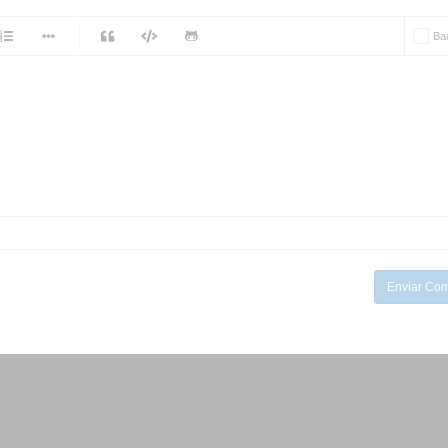
-
Ba
-
-
-
-
-
-
-
-
-
-
-
-
-
-
Enviar Com