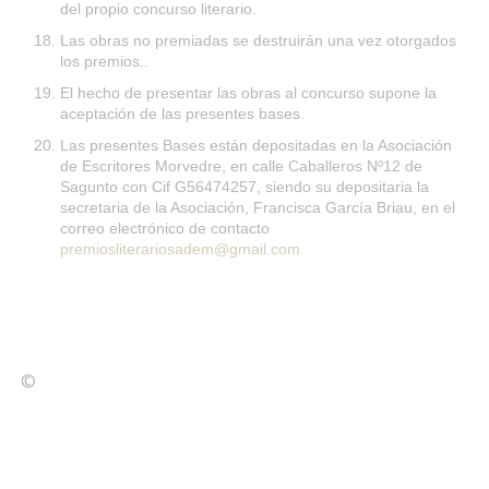
del propio concurso literario.
Las obras no premiadas se destruirán una vez otorgados
los premios..
El hecho de presentar las obras al concurso supone la
aceptación de las presentes bases.
Las presentes Bases están depositadas en la Asociación
de Escritores Morvedre, en calle Caballeros Nº12 de
Sagunto con Cif G56474257, siendo su depositaria la
secretaria de la Asociación, Francisca García Briau, en el
correo electrónico de contacto
premiosliterariosadem@gmail.com
©
Condiciones para la reproducción de contenidos de esta
página.