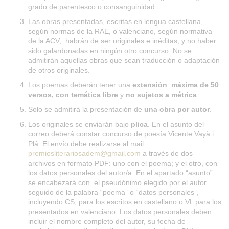
grado de parentesco o consanguinidad:
Las obras presentadas, escritas en lengua castellana,
según normas de la RAE, o valenciano, según normativa
de la ACV, habrán de ser originales e inéditas, y no haber
sido galardonadas en ningún otro concurso. No se
admitirán aquellas obras que sean traducción o adaptación
de otros originales.
Los poemas deberán tener una
extensión máxima de 50
versos, con temática libre
y
no sujetos a métrica
.
Solo se admitirá la presentación de
una obra por autor
.
Los originales se enviarán bajo
plica
. En el asunto del
correo deberá constar concurso de poesía Vicente Vayà i
Plá. El envío debe realizarse al mail
premiosliterariosadem@gmail.com
a través de dos
archivos en formato PDF: uno con el poema; y el otro, con
los datos personales del autor/a. En el apartado “asunto”
se encabezará con el pseudónimo elegido por el autor
seguido de la palabra “poema” o “datos personales”,
incluyendo CS, para los escritos en castellano o VL para los
presentados en valenciano. Los datos personales deben
incluir el nombre completo del autor, su fecha de