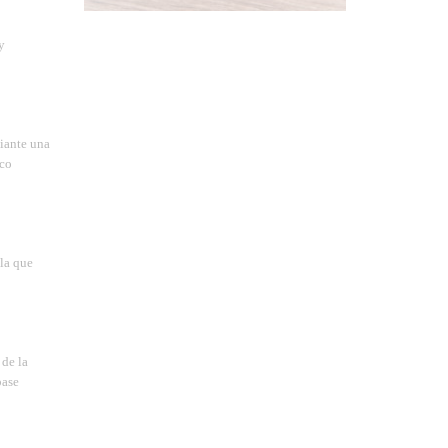
y
iante una
nco
 la que
 de la
base