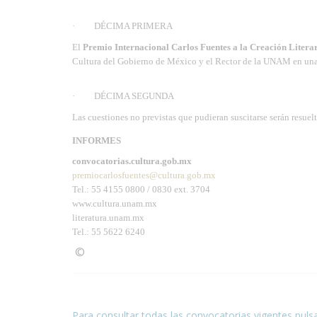
· DÉCIMA PRIMERA
El
Premio Internacional Carlos Fuentes a la Creación Litera
Cultura del Gobierno de México y el Rector de la UNAM en una 
· DÉCIMA SEGUNDA
Las cuestiones no previstas que pudieran suscitarse serán resuel
INFORMES
convocatorias.cultura.gob.mx
premiocarlosfuentes@cultura.gob.mx
Tel.: 55 4155 0800 / 0830 ext. 3704
www.cultura.unam.mx
literatura.unam.mx
Tel.: 55 5622 6240
©
Condiciones para la reproducción de contenidos de
Para consultar todas las convocatorias vigentes puls