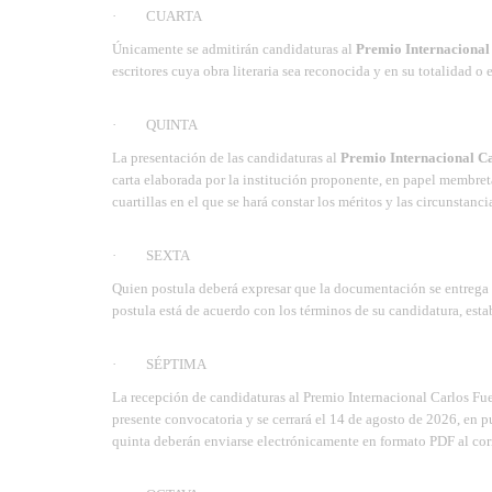
· CUARTA
Únicamente se admitirán candidaturas al
Premio Internacional 
escritores cuya obra literaria sea reconocida y en su totalidad o e
· QUINTA
La presentación de las candidaturas al
Premio Internacional Ca
carta elaborada por la institución proponente, en papel membreta
cuartillas en el que se hará constar los méritos y las circunstanc
· SEXTA
Quien postula deberá expresar que la documentación se entrega c
postula está de acuerdo con los términos de su candidatura, esta
· SÉPTIMA
La recepción de candidaturas al Premio Internacional Carlos Fue
presente convocatoria y se cerrará el 14 de agosto de 2026, en
quinta deberán enviarse electrónicamente en formato PDF al co