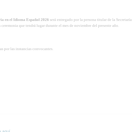
ria en el Idioma Español 2026
será entregado por la persona titular de la Secretaría
ceremonia que tendrá lugar durante el mes de noviembre del presente año.
tas por las instancias convocantes.
 esta página.
a aquí