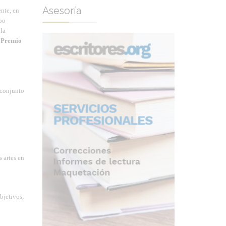
Asesoría
ente, en
abo
 la
l
Premio
 conjunto
s artes en
bjetivos,