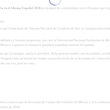
ria en el Idioma Español 2026
se otorgará de conformidad con el dictamen que exp
gua.
io que forme parte del Sistema Nacional de Creadores de Arte en cualquier área relat
académico y literario propuestas, una, por la Universidad Nacional Autónoma de Mé
e México, a quienes se sumará la ganadora inmediata anterior del premio.
onas que lo integran, quién lo presidirá; dicha persona tendrá voto de calidad y acor
. Fungirá como secretaria del Jurado la persona titular de la Secretaría de Cultura de
ndo con voz, pero no voto.
Se dará a conocer por la Secretaría de Cultura del Gobierno de México y la Coordinac
ctubre de 2026.