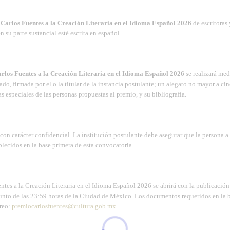
Carlos Fuentes a la Creación Literaria en el Idioma Español 2026
de escritoras 
n su parte sustancial esté escrita en español.
rlos Fuentes a la Creación Literaria en el Idioma Español 2026
se realizará med
do, firmada por el o la titular de la instancia postulante; un alegato no mayor a ci
ias especiales de las personas propuestas al premio, y su bibliografía.
on carácter confidencial. La institución postulante debe asegurar que la persona a
blecidos en la base primera de esta convocatoria.
ntes a la Creación Literaria en el Idioma Español 2026 se abrirá con la publicación
 punto de las 23:59 horas de la Ciudad de México. Los documentos requeridos en la 
rreo:
premiocarlosfuentes@cultura.gob.mx