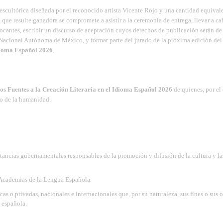
 escultórica diseñada por el reconocido artista Vicente Rojo y una cantidad equival
que resulte ganadora se compromete a asistir a la ceremonia de entrega, llevar a c
ocantes, escribir un discurso de aceptación cuyos derechos de publicación serán de
 Nacional Autónoma de México, y formar parte del jurado de la próxima edición de
Idioma Español 2026
.
os Fuentes a la Creación Literaria en el Idioma Español 2026
de quienes, por el
io de la humanidad.
nstancias gubernamentales responsables de la promoción y difusión de la cultura y la
 Academias de la Lengua Española.
as o privadas, nacionales e internacionales que, por su naturaleza, sus fines o sus o
a española.