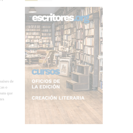
países de
cas o
 para que
tes