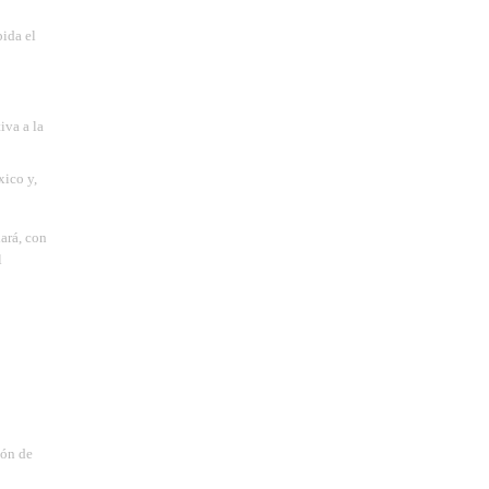
ida el
iva a la
xico y,
dará, con
l
ión de