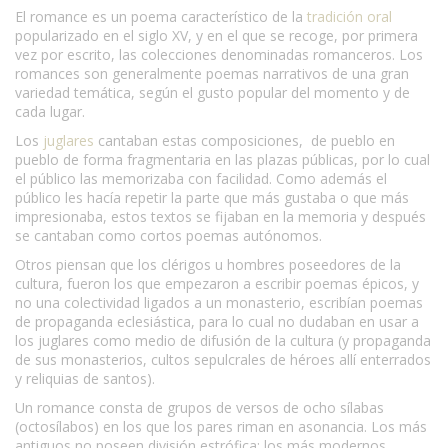
El romance es un poema característico de la
tradición oral
popularizado en el siglo XV, y en el que se recoge, por primera
vez por escrito, las colecciones denominadas romanceros. Los
romances son generalmente poemas narrativos de una gran
variedad temática, según el gusto popular del momento y de
cada lugar.
Los
juglares
cantaban estas composiciones, de pueblo en
pueblo de forma fragmentaria en las plazas públicas, por lo cual
el público las memorizaba con facilidad. Como además el
público les hacía repetir la parte que más gustaba o que más
impresionaba, estos textos se fijaban en la memoria y después
se cantaban como cortos poemas autónomos.
Otros piensan que los clérigos u hombres poseedores de la
cultura, fueron los que empezaron a escribir poemas épicos, y
no una colectividad ligados a un monasterio, escribían poemas
de propaganda eclesiástica, para lo cual no dudaban en usar a
los juglares como medio de difusión de la cultura (y propaganda
de sus monasterios, cultos sepulcrales de héroes allí enterrados
y reliquias de santos).
Un romance consta de grupos de versos de ocho sílabas
(octosílabos) en los que los pares riman en asonancia. Los más
antiguos no poseen división estrófica; los más modernos