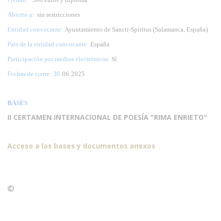
Abierto a:
sin restricciones
Entidad convocante:
Ayuntamiento de Sancti-Spíritus (Salamanca, España)
País de la entidad convocante:
España
Participación por medios electrónicos:
Sí
Fechas de cierre: 30
:06:2025
BASES
II CERTAMEN INTERNACIONAL DE POESÍA "RIMA ENRIETO"
Acceso a las bases y documentos anexos
©
Condiciones para la reproducción de contenidos de esta
página.