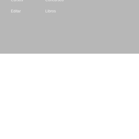
Editar
Libros
Datos de contacto
Escritores.org
CIF: B61195087
Email: info@escritores.org