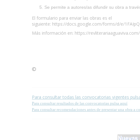
Se permite a autores/as difundir su obra a través
El formulario para enviar las obras es el
siguiente:
https://docs.google.com/forms/d/e/1F
Más información en:
https://revliterariaaguaviva.com
©
Condiciones para la reproducción de contenidos de
Para consultar todas las convocatorias vigentes puls
Para consultar resultados de las convocatorias pulsa aquí
Para consultar recomendaciones antes de presentar una obra a c