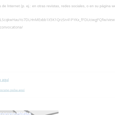
 de Internet (p. ej.: en otras revistas, redes sociales, o en su página w
AIpQLScqkwHauYo7DLHnMExbb1X5K1QrzSn41PYKx_fFDUciwgFQfw/vie
/convocatoria/
 esta página.
a aquí
oncurso pulsa aquí