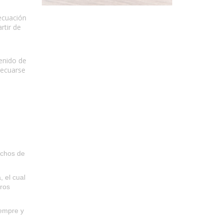
ecuación
rtir de
tenido de
decuarse
echos de
 el cual
ros
iempre y