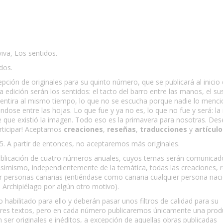
iva, Los sentidos.
dos.
epción de originales para su quinto número, que se publicará al inicio 
edición serán los sentidos: el tacto del barro entre las manos, el su
 mentira al mismo tiempo, lo que no se escucha porque nadie lo menci
ndose entre las hojas. Lo que fue y ya no es, lo que no fue y será: la 
e que existió la imagen. Todo eso es la primavera para nosotras. D
articipar! Aceptamos
creaciones
,
reseñas
,
traducciones
y
artículo
25. A partir de entonces, no aceptaremos más originales.
a publicación de cuatro números anuales, cuyos temas serán comunicad
Asimismo, independientemente de la temática, todas las creaciones, 
or personas canarias (entiéndase como canaria cualquier persona nac
el Archipiélago por algún otro motivo).
 habilitado para ello y deberán pasar unos filtros de calidad para su
tres textos, pero en cada número publicaremos únicamente una prod
ser originales e inéditos, a excepción de aquellas obras publicadas