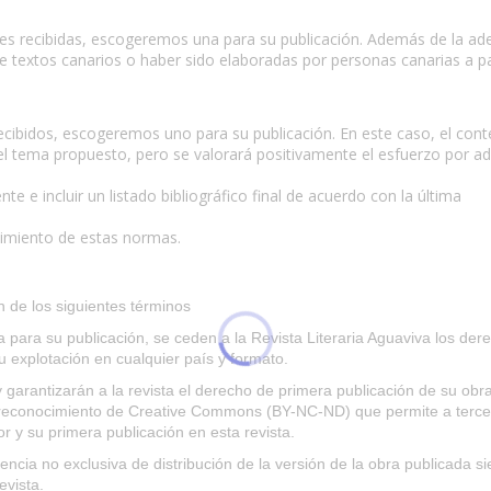
ones recibidas, escogeremos una para su publicación. Además de la ad
de textos canarios o haber sido elaboradas por personas canarias a pa
recibidos, escogeremos uno para su publicación. En este caso, el con
l tema propuesto, pero se valorará positivamente el esfuerzo por a
e e incluir un listado bibliográfico final de acuerdo con la última
ntimiento de estas normas.
n de los siguientes términos
ara su publicación, se ceden a la Revista Literaria Aguaviva los der
su explotación en cualquier país y formato.
garantizarán a la revista el derecho de primera publicación de su obra,
e reconocimiento de Creative Commons (BY-NC-ND) que permite a terce
r y su primera publicación en esta revista.
ncia no exclusiva de distribución de la versión de la obra publicada s
evista.