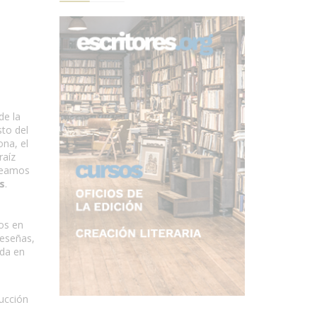
de la
sto del
ona, el
raíz
eseamos
s
.
os en
reseñas,
ida en
ucción