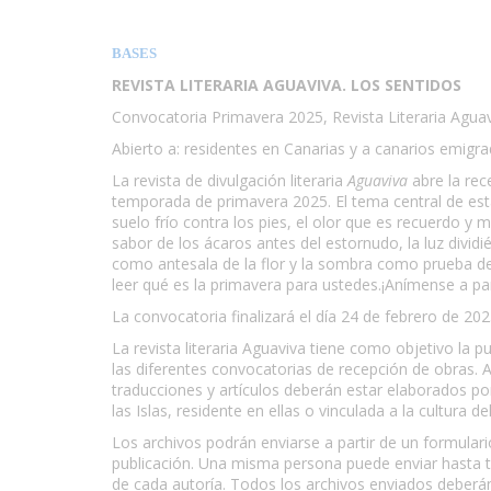
BASES
REVISTA LITERARIA AGUAVIVA. LOS SENTIDOS
Convocatoria Primavera 2025, Revista Literaria Aguav
Abierto a: residentes en Canarias y a canarios emigra
La revista de divulgación literaria
Aguaviva
abre la rec
temporada de primavera 2025. El tema central de esta 
suelo frío contra los pies, el olor que es recuerdo y
sabor de los ácaros antes del estornudo, la luz dividié
como antesala de la flor y la sombra como prueba d
leer qué es la primavera para ustedes.¡Anímense a p
La convocatoria finalizará el día 24 de febrero de 20
La revista literaria Aguaviva tiene como objetivo l
las diferentes convocatorias de recepción de obras. 
traducciones y artículos deberán estar elaborados p
las Islas, residente en ellas o vinculada a la cultura d
Los archivos podrán enviarse a partir de un formulario
publicación. Una misma persona puede enviar hasta 
de cada autoría. Todos los archivos enviados deberán 