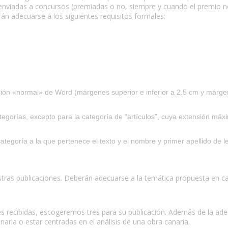
 enviadas a concursos (premiadas o no, siempre y cuando el premio n
án adecuarse a los siguientes requisitos formales:
ción «normal» de Word (márgenes superior e inferior a 2.5 cm y márg
ategorías, excepto para la categoría de “artículos”, cuya extensión máx
tegoría a la que pertenece el texto y el nombre y primer apellido de l
estras publicaciones. Deberán adecuarse a la temática propuesta en c
es recibidas, escogeremos tres para su publicación. Además de la ad
aria o estar centradas en el análisis de una obra canaria.