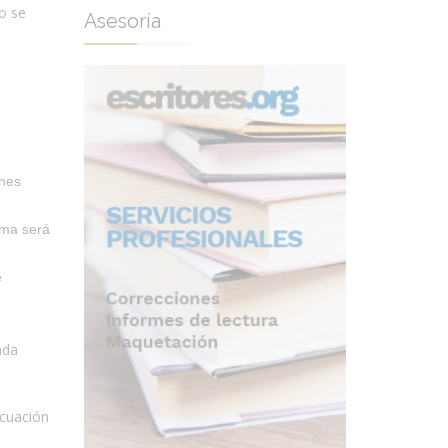
o se
Asesoría
enes
ima será
e
ada
ecuación