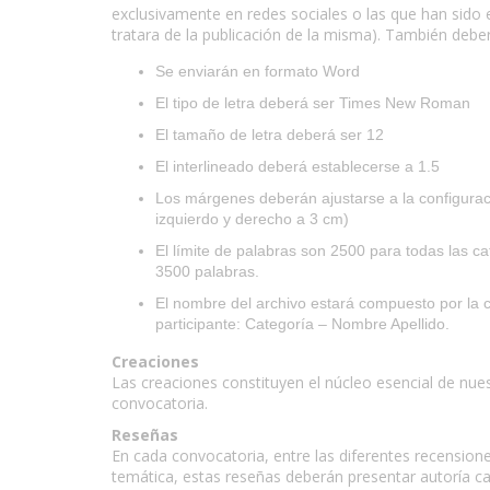
exclusivamente en redes sociales o las que han sido
tratara de la publicación de la misma). También deber
Se enviarán en formato Word
El tipo de letra deberá ser Times New Roman
El tamaño de letra deberá ser 12
El interlineado deberá establecerse a 1.5
Los márgenes deberán ajustarse a la configura
izquierdo y derecho a 3 cm)
El límite de palabras son 2500 para todas las c
3500 palabras.
El nombre del archivo estará compuesto por la ca
participante: Categoría – Nombre Apellido.
Creaciones
Las creaciones constituyen el núcleo esencial de nu
convocatoria.
Reseñas
En cada convocatoria, entre las diferentes recension
temática, estas reseñas deberán presentar autoría can