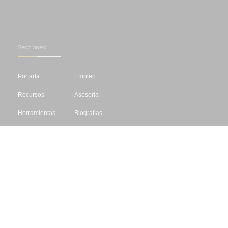
Secciones
Portada
Empleo
Recursos
Asesoría
Herramientas
Biografías
Cursos
Concursos
Editar
Libros