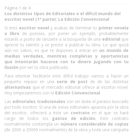
Página 1 de 4
Los distintos tipos de Editoriales o el díficil mundo del
escritor novel (1ª parte): La Edición Convencional
Si eres
escritor novel
y acabas de terminar tu
primer novela
o libro
de poesías, por poner un ejemplo, probablemente
estarás a punto de lanzarte a la búsqueda de una
editorial
que
aprecie tu talento y se preste a publicar tu obra. Lo que quizá
aún no sabes, es que te dispones a entrar en
un mundo de
medias verdades, mentiras completas y oportunistas
que intentarán hacerse con tu dinero jugando con tu
ilusión
por ver tu obra publicada.
Para intentar facilitarte este difícil trabajo vamos a hacer un
pequeño repaso en una
serie de post
de de las distintas
alternativas
que el mercado editorial ofrece al escritor novel.
Hoy empezaremos con la
Edición Convencional
.
Las
editoriales tradicionales
son sin duda el paraíso buscado
por todo escritor. Si una de estas editoriales apuesta por la obra
del escritor, ofrecerá a éste un
contrato
en el que se hará
cargo de todos los
gastos de edición
. Este contrato
normalmente contempla un
número considerable de copias
(de 2000 a 20000 normalmente) de la obra y toda una campaña