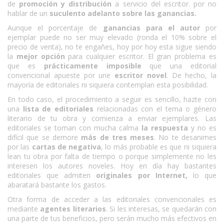
de
promoción y distribución
a servicio del escritor. por no
hablar de un
suculento adelanto sobre las ganancias.
Aunque el porcentaje de
ganancias para el autor
por
ejemplar puede no ser muy elevado (ronda el 10% sobre el
precio de venta), no te engañes, hoy por hoy esta sigue siendo
la
mejor opción
para cualquier escritor. El gran problema es
que es
prácticamente imposible
que una editorial
convencional apueste por une
escritor novel
. De hecho, la
mayoría de editoriales ni siquiera contemplan esta posibilidad.
En todo caso, el procedimiento a seguir es sencillo, hazte con
una
lista de editoriales
relacionadas con el tema o género
literario de tu obra y comienza a enviar ejemplares. Las
editoriales se toman con mucha calma
la respuesta
y no es
difícil que se demore
más de tres meses
. No te desanimes
por las
cartas de negativa
, lo más probable es que ni siquiera
lean tu obra por falta de tiempo o porque simplemente no les
interesen los autores noveles. Hoy en día hay bastantes
editoriales que admiten
originales por Internet,
lo que
abaratará bastante los gastos.
Otra forma de acceder a las editoriales convencionales es
mediante
agentes literarios
. Si les interesas, se quedarán con
una parte de tus beneficios, pero serán mucho más efectivos en