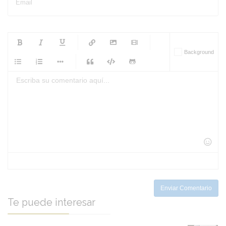
Email
-
-
-
-
Background
-
-
-
-
-
-
-
-
-
-
-
-
-
-
-
-
-
-
-
-
-
-
-
-
-
-
-
-
-
-
-
-
-
-
-
-
-
-
-
-
-
Enviar Comentario
Te puede interesar