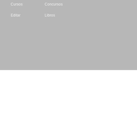
Cursos
Concursos
Editar
Libros
Datos de contacto
Escritores.org
CIF: B61195087
Email: info@escritores.org
Web: www.escritores.org