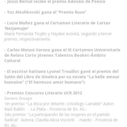
- Jesús Bernal recibe el premio Adonáis de Poesía
- Yuz Aleshkovski gana el “Premio Ruso”
- Lucia Muñoz gana el Certamen Literario de Cartas
‘Nerjamujer’
María Fernanda Trujillo y Haydee Acosta, segundo y tercer
premio, respectivamente.
- Carles Monsó Varona gana el IX Certamen Universitario
de Relato Corto Jóvenes Talentos Booket-Ámbito
Cultural
- El escritor haitiano Lyonel Trouillot ganó el premio del
Salón del Libro de Ginebra por su novela "La belle amour
humaine" ("El hermoso amor humano")
- Premios Concurso Literario UCR 2012
Genero Ensayo
1er premio: “La ética por delante- Crisólogo Larralde” Autor:
Raúl Balbín - La Plata - Provincia de Bs. AS.-
2do premio: “La participación de las mujeres en el partido
Radical” Autora: Claudia Alicia Visconti -Haedo - Provincia de
Bs. As.-