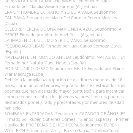
SERENATA PARA LA MÁS HERMOSA Seudónimo: NIKKÉ
Firmado por Claudia Viviana Parreño (Argentina)
ERA UN HOMBRE EXTRAÑO Y YO LO AMABA Seudónimo:
CALIBANA Firmado por María Del Carmen Perera Morales
(Cuba)
CÉLEBRE HEREJÍA DE UNA MARIONETA AZUL Seudónimo: A.
PERCIE Firmado por Alfredo Ariel Rossi (Argentina)
LA IMAGEN DEL ÚLTIMO SER HUMANO Seudónimo:
PSEUDOAGIBÍLIBUS Firmado por Juan Carlos Somoza García
(España)
NAVEGANTE EN MUNDO ANILLO Seudónimo: NATASHA FLY
Firmado por Natalia Viana Nebot (España)
POR MI ÚNICO DESEO Seudónimo: BELLE Firmado por Elaine
Vilar Madruga (Cuba)
Debido a la amplia participación de escritores menores de 18
años, como años anteriores, el jurado decide destacar los tres
poemas que han alcanzado mayor puntuación, para incentivar
como reconocimiento a los jóvenes valores. Los tres poemas
destacados por el jurado y presentados por menores de edad
han sido:
SOMBRAS ENTERRADAS Seudónimo: CAZADOR DE ÁNGELES
Firmado por Rubén Gutiérrez Gómez, 12 años (España) Primer
clasificado PROFECÍAS DE HECHICERA Seudónimo: EURENI
VONLEICH Firmado por Arelys Bazán García, 17años (Cuba)