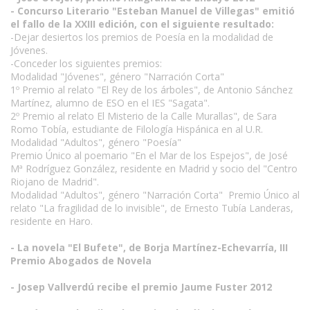
- Concurso Literario "Esteban Manuel de Villegas" emitió
el fallo de la XXIII edición, con el siguiente resultado:
-Dejar desiertos los premios de Poesía en la modalidad de
Jóvenes.
-Conceder los siguientes premios:
Modalidad "Jóvenes", género "Narración Corta"
1º Premio al relato "El Rey de los árboles", de Antonio Sánchez
Martínez, alumno de ESO en el IES "Sagata".
2º Premio al relato El Misterio de la Calle Murallas", de Sara
Romo Tobía, estudiante de Filología Hispánica en al U.R.
Modalidad "Adultos", género "Poesía"
Premio Único al poemario "En el Mar de los Espejos", de José
Mª Rodríguez González, residente en Madrid y socio del "Centro
Riojano de Madrid".
Modalidad "Adultos", género "Narración Corta" Premio Único al
relato "La fragilidad de lo invisible", de Ernesto Tubía Landeras,
residente en Haro.
- La novela "El Bufete", de Borja Martínez-Echevarría, III
Premio Abogados de Novela
- Josep Vallverdú recibe el premio Jaume Fuster 2012