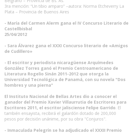
Belgrano – Provincia de Bs. As.
3ra mención: “Un tibio amparo” –autora: Norma Etcheverry La
Plata – Provincia de Buenos Aires
- María del Carmen Alerm gana el IV Concurso Literario de
Castellbisbal
25/04/2012
- Sara Álvarez gana el XXXI Concurso literario de «Amigos
de Cudillero»
- El escritor y periodista nicaragüense Arquímedes
González Torres ganó el Premio Centroamericano de
Literatura Rogelio Sinán 2011-2012 que otorga la
Universidad Tecnológica de Panamá, con su novela "Dos
hombres y una pierna"
El Instituto Nacional de Bellas Artes dio a conocer el
ganador del Premio Xavier Villaurrutia de Escritores para
Escritores 2011, el escritor jalisciense Felipe Garrido
. El
también ensayista, recibirá el galardón dotado de 200,000
pesos por decisión unánime, por su obra "Conjuros".
- Inmaculada Pelegrín se ha adjudicado el XXXII Premio