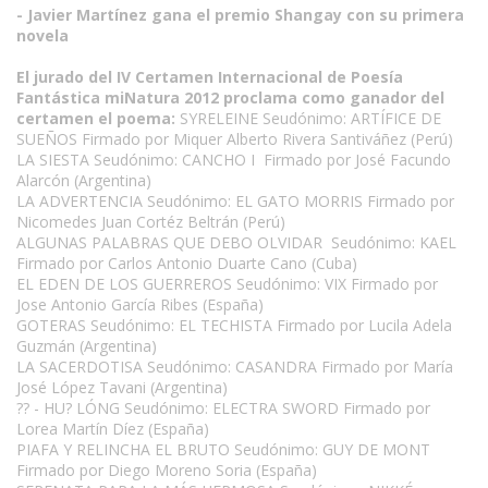
- Javier Martínez gana el premio Shangay con su primera
novela
El jurado del IV Certamen Internacional de Poesía
Fantástica miNatura 2012 proclama como ganador del
certamen el poema:
SYRELEINE Seudónimo: ARTÍFICE DE
SUEÑOS Firmado por Miquer Alberto Rivera Santiváñez (Perú)
LA SIESTA Seudónimo: CANCHO I Firmado por José Facundo
Alarcón (Argentina)
LA ADVERTENCIA Seudónimo: EL GATO MORRIS Firmado por
Nicomedes Juan Cortéz Beltrán (Perú)
ALGUNAS PALABRAS QUE DEBO OLVIDAR Seudónimo: KAEL
Firmado por Carlos Antonio Duarte Cano (Cuba)
EL EDEN DE LOS GUERREROS Seudónimo: VIX Firmado por
Jose Antonio García Ribes (España)
GOTERAS Seudónimo: EL TECHISTA Firmado por Lucila Adela
Guzmán (Argentina)
LA SACERDOTISA Seudónimo: CASANDRA Firmado por María
José López Tavani (Argentina)
?? - HU? LÓNG Seudónimo: ELECTRA SWORD Firmado por
Lorea Martín Díez (España)
PIAFA Y RELINCHA EL BRUTO Seudónimo: GUY DE MONT
Firmado por Diego Moreno Soria (España)