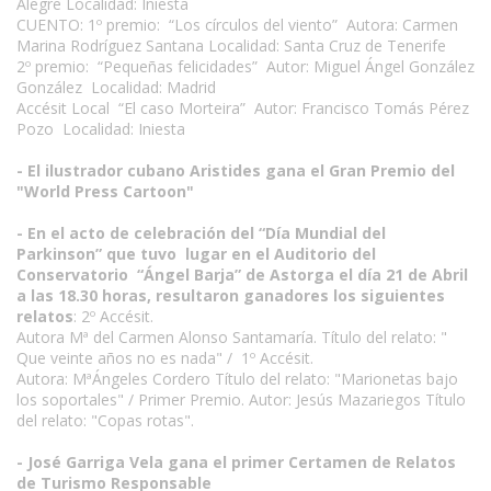
Alegre Localidad: Iniesta
CUENTO: 1º premio: “Los círculos del viento” Autora: Carmen
Marina Rodríguez Santana Localidad: Santa Cruz de Tenerife
2º premio: “Pequeñas felicidades” Autor: Miguel Ángel González
González Localidad: Madrid
Accésit Local “El caso Morteira” Autor: Francisco Tomás Pérez
Pozo Localidad: Iniesta
- El ilustrador cubano Aristides gana el Gran Premio del
"World Press Cartoon"
- En el acto de celebración del “Día Mundial del
Parkinson” que tuvo lugar en el Auditorio del
Conservatorio “Ángel Barja” de Astorga el día 21 de Abril
a las 18.30 horas, resultaron ganadores los siguientes
relatos
: 2º Accésit.
Autora Mª del Carmen Alonso Santamaría. Título del relato: "
Que veinte años no es nada" / 1º Accésit.
Autora: MªÁngeles Cordero Título del relato: "Marionetas bajo
los soportales" / Primer Premio. Autor: Jesús Mazariegos Título
del relato: "Copas rotas".
- José Garriga Vela gana el primer Certamen de Relatos
de Turismo Responsable