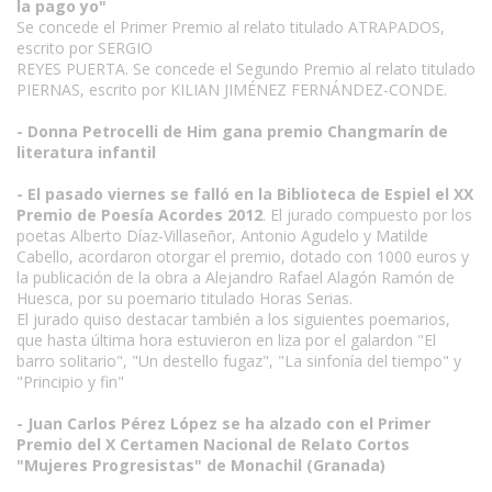
la pago yo"
Se concede el Primer Premio al relato titulado ATRAPADOS,
escrito por SERGIO
REYES PUERTA. Se concede el Segundo Premio al relato titulado
PIERNAS, escrito por KILIAN JIMÉNEZ FERNÁNDEZ-CONDE.
- Donna Petrocelli de Him gana premio Changmarín de
literatura infantil
- El pasado viernes se falló en la Biblioteca de Espiel el XX
Premio de Poesía Acordes 2012
. El jurado compuesto por los
poetas Alberto Díaz-Villaseñor, Antonio Agudelo y Matilde
Cabello, acordaron otorgar el premio, dotado con 1000 euros y
la publicación de la obra a Alejandro Rafael Alagón Ramón de
Huesca, por su poemario titulado Horas Serias.
El jurado quiso destacar también a los siguientes poemarios,
que hasta última hora estuvieron en liza por el galardon "El
barro solitario", "Un destello fugaz", "La sinfonía del tiempo" y
"Principio y fin"
- Juan Carlos Pérez López se ha alzado con el Primer
Premio del X Certamen Nacional de Relato Cortos
"Mujeres Progresistas" de Monachil (Granada)