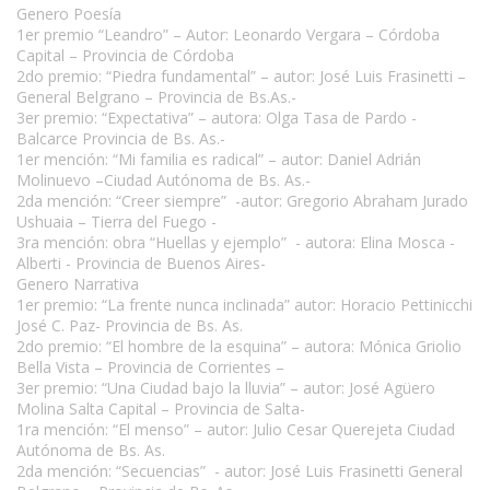
Genero Poesía
1er premio “Leandro” – Autor: Leonardo Vergara – Córdoba
Capital – Provincia de Córdoba
2do premio: “Piedra fundamental” – autor: José Luis Frasinetti –
General Belgrano – Provincia de Bs.As.-
3er premio: “Expectativa” – autora: Olga Tasa de Pardo -
Balcarce Provincia de Bs. As.-
1er mención: “Mi familia es radical” – autor: Daniel Adrián
Molinuevo –Ciudad Autónoma de Bs. As.-
2da mención: “Creer siempre” -autor: Gregorio Abraham Jurado
Ushuaia – Tierra del Fuego -
3ra mención: obra “Huellas y ejemplo” - autora: Elina Mosca -
Alberti - Provincia de Buenos Aires-
Genero Narrativa
1er premio: “La frente nunca inclinada” autor: Horacio Pettinicchi
José C. Paz- Provincia de Bs. As.
2do premio: “El hombre de la esquina” – autora: Mónica Griolio
Bella Vista – Provincia de Corrientes –
3er premio: “Una Ciudad bajo la lluvia” – autor: José Agüero
Molina Salta Capital – Provincia de Salta-
1ra mención: “El menso” – autor: Julio Cesar Querejeta Ciudad
Autónoma de Bs. As.
2da mención: “Secuencias” - autor: José Luis Frasinetti General