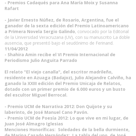
- Premios Cadaqués para Ana María Moix y Susanna
Rafart
- Javier Ernesto Núñez, de Rosario, Argentina, fue el
ganador de la sexta edición del Premio Latinoamericano
a Primera Novela Sergio Galindo
, convocado por la Editorial
de la Universidad Veracruzana (UV), con su manuscrito La doble
ausencia, que presentó bajo el seudónimo de Ferinand.
11/04/2012
- Shahira Amin recibe el VI Premio Internacional de
Periodismo Julio Anguita Parrado
El relato "El viejo canalla", del escritor madrileño,
residente en Azuaga (Badajoz), Julio Alejandre Calviño, ha
ganado la XXIII edición del Premio Unicaja de Relatos,
dotado con un primer premio de 6.000 euros y un busto
del escultor Miguel Berrocal.
- Premio UCM de Narrativa 2012: Don Quijote y su
laberinto, de José Manuel Cano Pavón.
- Premio UCM de Poesía 2012: Lo que vive en mi lugar, de
Juan José Almagro Iglesias
Menciones Honoríficas: Soledades de la bella durmiente,
de Marina Casado Hernández; La tabla del uno, de José