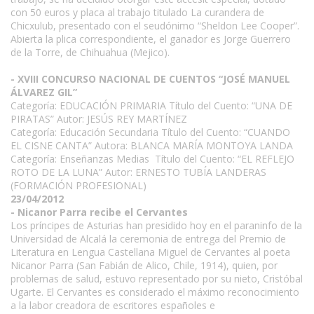
con 50 euros y placa al trabajo titulado La curandera de
Chicxulub, presentado con el seudónimo “Sheldon Lee Cooper”.
Abierta la plica correspondiente, el ganador es Jorge Guerrero
de la Torre, de Chihuahua (Mejico).
- XVIII CONCURSO NACIONAL DE CUENTOS “JOSÉ MANUEL
ÁLVAREZ GIL”
Categoría: EDUCACIÓN PRIMARIA Título del Cuento: “UNA DE
PIRATAS” Autor: JESÚS REY MARTÍNEZ
Categoría: Educación Secundaria Título del Cuento: “CUANDO
EL CISNE CANTA” Autora: BLANCA MARÍA MONTOYA LANDA
Categoría: Enseñanzas Medias Título del Cuento: “EL REFLEJO
ROTO DE LA LUNA” Autor: ERNESTO TUBÍA LANDERAS
(FORMACIÓN PROFESIONAL)
23/04/2012
- Nicanor Parra recibe el Cervantes
Los príncipes de Asturias han presidido hoy en el paraninfo de la
Universidad de Alcalá la ceremonia de entrega del Premio de
Literatura en Lengua Castellana Miguel de Cervantes al poeta
Nicanor Parra (San Fabián de Alico, Chile, 1914), quien, por
problemas de salud, estuvo representado por su nieto, Cristóbal
Ugarte. El Cervantes es considerado el máximo reconocimiento
a la labor creadora de escritores españoles e