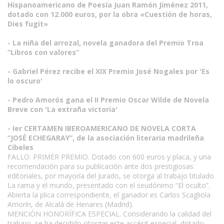
Hispanoamericano de Poesía Juan Ramón Jiménez 2011,
dotado con 12.000 euros, por la obra «Cuestión de horas,
Dies fugit»
- La niña del arrozal, novela ganadora del Premio Troa
“Libros con valores”
- Gabriel Pérez recibe el XIX Premio José Nogales por 'Es
lo oscuro'
- Pedro Amorós gana el II Premio Oscar Wilde de Novela
Breve con 'La extraña victoria'
- Ier CERTAMEN IBEROAMERICANO DE NOVELA CORTA
“JOSÉ ECHEGARAY”, de la asociación literaria madrileña
Cibeles
FALLO: PRIMER PREMIO. Dotado con 600 euros y placa, y una
recomendación para su publicación ante dos prestigiosas
editoriales, por mayoría del Jurado, se otorga al trabajo titulado
La rama y el mundo, presentado con el seudónimo “El oculto”.
Abierta la plica correspondiente, el ganador es Carlos Scagliola
Amorín, de Alcalá de Henares (Madrid).
MENCIÓN HONORÍFICA ESPECIAL. Considerando la calidad del
trabajo, se ha decidido otorgar este accésit especial, dotado