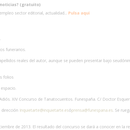
noticias? (gratuito)
mpleo sector editorial, actualidad...
Pulsa aqui
.
os funerarios.
ellidos reales del autor, aunque se pueden presentar bajo seudónim
s folios
 espacio.
a Adiós. XIV Concurso de Tanatocuentos. Funespaña. C/ Doctor Esquer
a dirección
Inquietarte@inquietarte.es
ó
prensa@funespana.es
. Se rue
 diciembre de 2013. El resultado del concurso se dará a conocer en la 