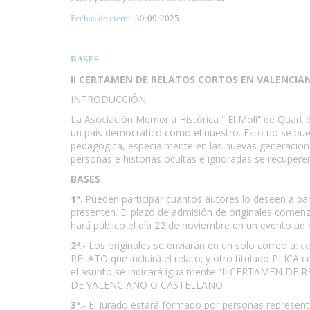
Fechas de cierre: 30
:09:2025
BASES
II CERTAMEN DE RELATOS CORTOS EN VALENCIA
INTRODUCCIÓN:
La Asociación Memoria Histórica “ El Molí” de Quart d
un país democrático como el nuestro. Esto no se pue
pedagógica, especialmente en las nuevas generacione
personas e historias ocultas e ignoradas se recupere
BASES
1ª
. Pueden participar cuantos autores lo deseen a par
presenten. El plazo de admisión de originales comenza
hará público el día 22 de noviembre en un evento ad h
2ª
.- Los originales se enviarán en un solo correo a:
ce
RELATO que incluirá el relato; y otro titulado PLICA 
el asunto se indicará igualmente “II CERTAMEN
DE VALENCIANO O CASTELLANO.
3ª
.- El Jurado estará formado por personas representat