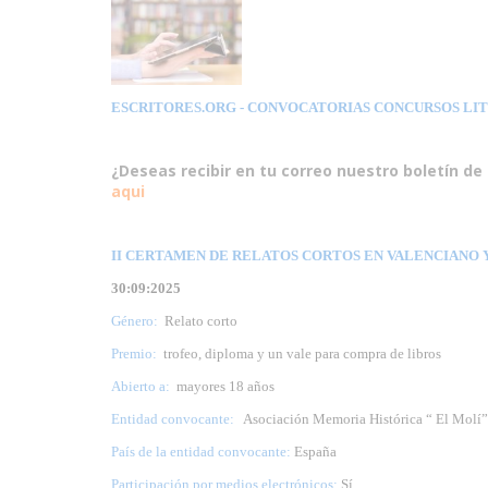
ESCRITORES.ORG
- CONVOCATORIAS CONCURSOS LI
¿Deseas recibir en tu correo nuestro boletín de 
aqui
II CERTAMEN DE RELATOS CORTOS EN VALENCIANO 
30:09:2025
Género:
Relato corto
Premio:
trofeo, diploma y un vale para compra de libros
Abierto a:
mayores 18 años
Entidad convocante:
Asociación Memoria Histórica “ El Molí” d
País de la entidad convocante:
España
Participación por medios electrónicos:
Sí