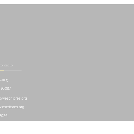
contacto
s.org
195087
fo@escritores.org
escritores.org
 2026