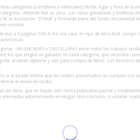
ambas categorías (castellano y valenciano) fecha, lugar y hora de la e
categoría , deberán leer su obra . Las obras ganadoras y finalistas d
y de la Asociación “El Molí” y formarán parte del fondo documental de
nes escritas.
de dos a 6 páginas DIN A-4 a una cara, en tipo de letra Arial, cuerpo
acterísticas.
 categorías : VALENCIANO o CASTELLANO entre todos los trabajos recibi
 entre los que elegirá un ganador en cada categoría, que obtendrá com
egoría, recibirán diploma y vale para compra de libros. Los derechos 
.
rto si el Jurado estima que los relatos presentados no cumplen con la 
firmar el acuse de recibo.
tas (es decir, que no hayan sido nunca publicadas parcial o totalmente
o premiadas anteriormente en ningún otro concurso, ni estarán suje