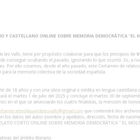
NO Y CASTELLANO ONLINE SOBRE MEMORIA DEMOCRÁTICA “EL M
e les Valls, tiene por propósito colaborar para que los principios de
V
de conseguir ocultando el pasado, ignorando lo que ocurrió. Es, a nu
s. Por ello creamos, desde el año pasado, este Certamen de relatos 
n para la memoria colectiva de la sociedad española.
tir de 18 años y con una obra original e inédita en lengua castellana 
rá el martes 1 de julio del 2025 y concluye el martes 30 de septiembr
oc en el que se anunciarán los cuatro finalistas, la mención de honor
rtamen.elmoliquartdelesvalls@gmail.com
que contendrá dos archiv
con los datos del autor (nombre y apellidos, dirección, fecha de nacim
 DE RELATO CORTO ONLINE SOBRE MEMORIA DEMOCRÁTICA “ EL MOL
ivas del ámbito literario.