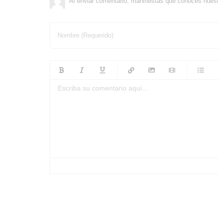
Al enviar comentario, manifiestas que conoces nues
Nombre (Requerido)
-
-
-
-
-
-
-
-
-
-
-
-
-
-
-
-
-
-
-
-
-
-
-
-
-
-
-
-
-
-