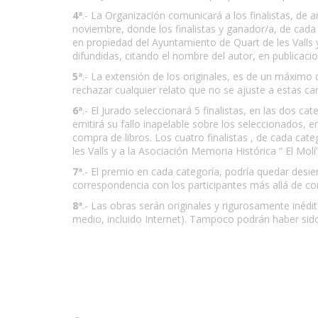
4ª
.- La Organización comunicará a los finalistas, de 
noviembre, donde los finalistas y ganador/a, de cada 
en propiedad del Ayuntamiento de Quart de les Valls 
difundidas, citando el nombre del autor, en publicacio
5ª
.- La extensión de los originales, es de un máximo 
rechazar cualquier relato que no se ajuste a estas car
6ª
.- El Jurado seleccionará 5 finalistas, en las dos
emitirá su fallo inapelable sobre los seleccionados,
compra de libros. Los cuatro finalistas , de cada cat
les Valls y a la Asociación Memoria Histórica “ El Molí”
7ª
.- El premio en cada categoría, podría quedar desie
correspondencia con los participantes más allá de con
8ª
.- Las obras serán originales y rigurosamente inédi
medio, incluido Internet). Tampoco podrán haber sid