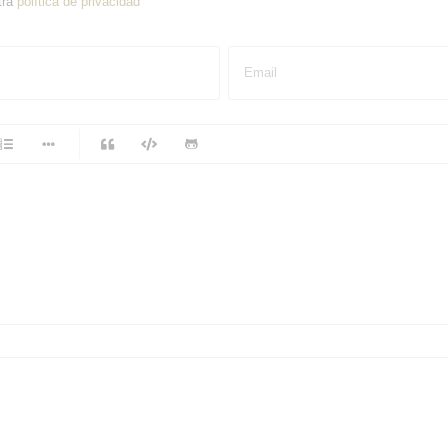
tra
política de privacidad
Email
-
-
-
-
-
-
-
-
-
-
-
-
-
-
-