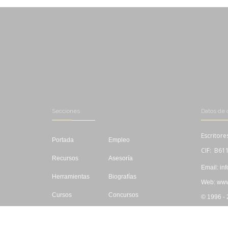
Secciones
Datos de 
Escritore
Portada
Empleo
CIF: B61
Recursos
Asesoría
Email: in
Herramientas
Biografías
Web: www.
Cursos
Concursos
© 1996 -
Editar
Libros