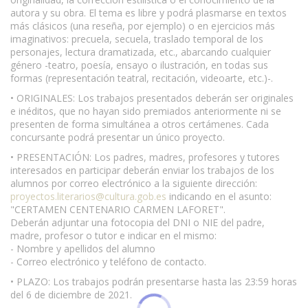
autora y su obra. El tema es libre y podrá plasmarse en textos
más clásicos (una reseña, por ejemplo) o en ejercicios más
imaginativos: precuela, secuela, traslado temporal de los
personajes, lectura dramatizada, etc., abarcando cualquier
género -teatro, poesía, ensayo o ilustración, en todas sus
formas (representación teatral, recitación, videoarte, etc.)-.
• ORIGINALES: Los trabajos presentados deberán ser originales
e inéditos, que no hayan sido premiados anteriormente ni se
presenten de forma simultánea a otros certámenes. Cada
concursante podrá presentar un único proyecto.
• PRESENTACIÓN: Los padres, madres, profesores y tutores
interesados en participar deberán enviar los trabajos de los
alumnos por correo electrónico a la siguiente dirección:
proyectos.literarios@cultura.gob.es
indicando en el asunto:
"CERTAMEN CENTENARIO CARMEN LAFORET".
Deberán adjuntar una fotocopia del DNI o NIE del padre,
madre, profesor o tutor e indicar en el mismo:
- Nombre y apellidos del alumno
- Correo electrónico y teléfono de contacto.
• PLAZO: Los trabajos podrán presentarse hasta las 23:59 horas
del 6 de diciembre de 2021.