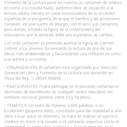
Fomento de la Lectura pone en marcha un certamen de relatos
en torno a su novela Nada, auténtico libro de iniciación a la
lectura adulta, retrato en clave existencialista de la sociedad
española de la posguerra, en la que el hambre y las privaciones
conviven, en una suerte de letargo, con el asco y el cansancio,
pero donde, a través la figura de la Universidad y del
entusiasmo por la amistad, brilla una esperanza de cambio.
Con este certamen se pretende acercar la figura de Carmen
Laforet a los jóvenes fomentando la lectura de una de sus
obras más emblemáticas y favoreciendo una reflexión en torno
a la autora y su novela.
• ORGANIZACIÓN: El certamen está organizado por Dirección
General del Libro y Fomento de la Lectura con domicilio en
Plaza del Rey, 1. 28004 Madrid.
• PARTICIPANTES: Podrá participar en el presente certamen el
alumnado de bachillerato de cualquier centro educativo del
territorio nacional (jóvenes entre 16 y 18 años)
• TEMÁTICA: Un texto de máximo 3.000 palabras o un
booktrailer (pequeño vídeo, concebido para dar visibilidad a una
obra o a un autor en Internet). Se trata de realizar un ejercicio
creativo en torno a la novela, y se valorarán aspectos como la
originalidad, la corrección estilística o el conocimiento de la