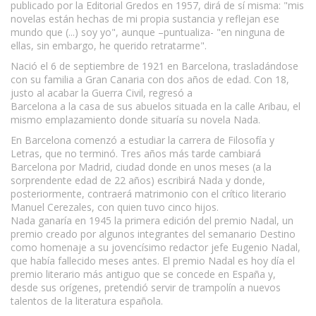
publicado por la Editorial Gredos en 1957, dirá de sí misma: "mis
novelas están hechas de mi propia sustancia y reflejan ese
mundo que (...) soy yo", aunque –puntualiza- "en ninguna de
ellas, sin embargo, he querido retratarme".
Nació el 6 de septiembre de 1921 en Barcelona, trasladándose
con su familia a Gran Canaria con dos años de edad. Con 18,
justo al acabar la Guerra Civil, regresó a
Barcelona a la casa de sus abuelos situada en la calle Aribau, el
mismo emplazamiento donde situaría su novela Nada.
En Barcelona comenzó a estudiar la carrera de Filosofía y
Letras, que no terminó. Tres años más tarde cambiará
Barcelona por Madrid, ciudad donde en unos meses (a la
sorprendente edad de 22 años) escribirá Nada y donde,
posteriormente, contraerá matrimonio con el crítico literario
Manuel Cerezales, con quien tuvo cinco hijos.
Nada ganaría en 1945 la primera edición del premio Nadal, un
premio creado por algunos integrantes del semanario Destino
como homenaje a su jovencísimo redactor jefe Eugenio Nadal,
que había fallecido meses antes. El premio Nadal es hoy día el
premio literario más antiguo que se concede en España y,
desde sus orígenes, pretendió servir de trampolín a nuevos
talentos de la literatura española.