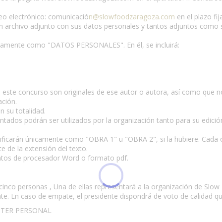
reo electrónico: comunicació
n@slowfoodzaragoza.com
en el plazo fij
n archivo adjunto con sus datos personales y tantos adjuntos como se
únicamente como "DATOS PERSONALES". En él, se incluirá:
 este concurso son originales de ese autor o autora, así como que n
ación.
n su totalidad.
ntados podrán ser utilizados por la organización tanto para su edició
ficarán únicamente como "OBRA 1" u "OBRA 2", si la hubiere. Cada obr
te de la extensión del texto.
atos de procesador Word o formato pdf.
 cinco personas , Una de ellas representará a la organización de Slow
e. En caso de empate, el presidente dispondrá de voto de calidad qu
CTER PERSONAL