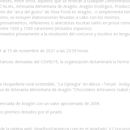
ses, entre otros: aquellos que se refieran a cualquier Denominació
(C'ALIAL, Artesanía Alimentaria de Aragón, Aragón Ecológico, Producc
te del "arca del gusto" de Slow Food en Aragón... o simplemente ten
mo, se incluyen elaboraciones llevadas a cabo con los mismos.
s, pensamientos, reflexiones o anécdotas escritas tanto en prosa com
ntre 1000 y 1500 caracteres (incluidos espacios).
emiados previamente a la resolución del concurso y escritos en lengua
al 15 de noviembre de 2021 a las 23:59 horas.
ncias derivadas del COVID19, la organización dictaminará la forma 
a Hospedería rural sostenible, "La Ojinegra" en Alloza –Teruel-. Inc
sa de Artesanía Alimentaria de Aragón "Chocolates Artesanos Isabel y
renciada de Aragón con un valor aproximado de 200€.
los premios dotados por el jurado.
és de la página web: slowfoodzaragoza.com en el apartado: II Concur