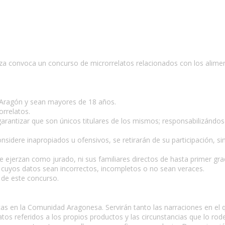
za convoca un concurso de microrrelatos relacionados con los alime
n Aragón y sean mayores de 18 años.
orrelatos.
garantizar que son únicos titulares de los mismos; responsabilizándo
sidere inapropiados u ofensivos, se retirarán de su participación, sin
 ejerzan como jurado, ni sus familiares directos de hasta primer gra
s cuyos datos sean incorrectos, incompletos o no sean veraces.
 de este concurso.
as en la Comunidad Aragonesa. Servirán tanto las narraciones en el
s referidos a los propios productos y las circunstancias que lo rod