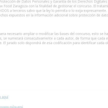
rotección de Datos Personales y Garantía de los Derechos Digitales 
ow Food Zaragoza con la finalidad de gestionar el concurso. El tratam
OS a terceros salvo que la ley lo permita o lo exija expresamente. Lo
chos expuestos en la información adicional sobre protección de datos
 fuera necesario ampliar o modificar las bases del concurso, esto s
tos, se numerará consecutivamente a cada autor, de forma que cada e
. El jurado solo dispondrá de esa codificación para identificar cada o
 esta página.
a aquí
oncurso pulsa aquí