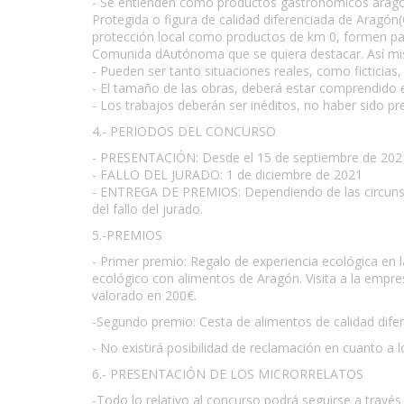
- Se entienden como productos gastronómicos aragone
Protegida o figura de calidad diferenciada de Aragón
protección local como productos de km 0, formen par
Comunida dAutónoma que se quiera destacar. Así mis
- Pueden ser tanto situaciones reales, como ficticia
- El tamaño de las obras, deberá estar comprendido e
- Los trabajos deberán ser inéditos, no haber sido pr
4.- PERIODOS DEL CONCURSO
- PRESENTACIÓN: Desde el 15 de septiembre de 2021 
- FALLO DEL JURADO: 1 de diciembre de 2021
- ENTREGA DE PREMIOS: Dependiendo de las circunsta
del fallo del jurado.
5.-PREMIOS
- Primer premio: Regalo de experiencia ecológica en l
ecológico con alimentos de Aragón. Visita a la empre
valorado en 200€.
-Segundo premio: Cesta de alimentos de calidad dife
- No existirá posibilidad de reclamación en cuanto a 
6.- PRESENTACIÓN DE LOS MICRORRELATOS
-Todo lo relativo al concurso podrá seguirse a trav