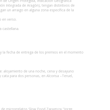
n de Origen Protegida, Indicación Geográfica
ión Integrada de Aragón), tengan distintivos de
gan un arraigo en alguna zona específica de la
o en verso.
 castellana.
y la fecha de entrega de los premios en el momento
luye: alojamiento de una noche, cena y desayuno
 cata para dos personas, en Alcorisa –Teruel,
so de microrrelatos Slow Food Zaragoza "Jorge