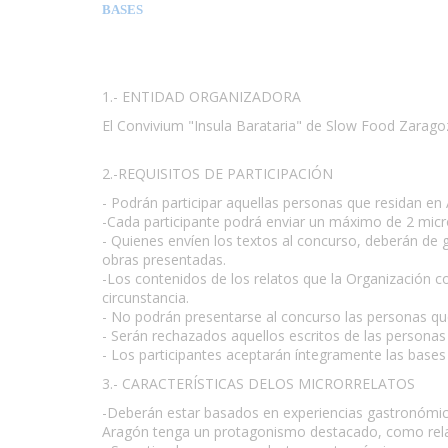
BASES
1.- ENTIDAD ORGANIZADORA
El Convivium "Insula Barataria" de Slow Food Zarago
www.escritores.org
2.-REQUISITOS DE PARTICIPACIÓN
- Podrán participar aquellas personas que residan e
-Cada participante podrá enviar un máximo de 2 micr
- Quienes envíen los textos al concurso, deberán de 
obras presentadas.
-Los contenidos de los relatos que la Organización con
circunstancia.
- No podrán presentarse al concurso las personas que
- Serán rechazados aquellos escritos de las persona
- Los participantes aceptarán íntegramente las bases
3.- CARACTERÍSTICAS DELOS MICRORRELATOS
-Deberán estar basados en experiencias gastronómic
Aragón tenga un protagonismo destacado, como relato