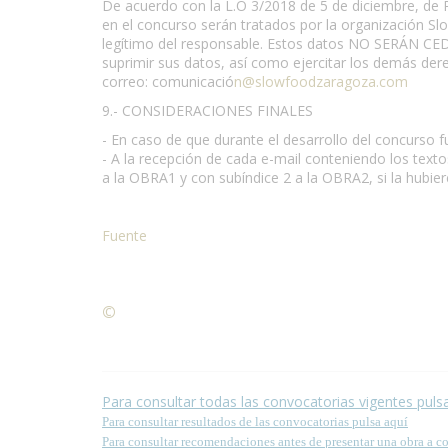
De acuerdo con la L.O 3/2018 de 5 de diciembre, de P
en el concurso serán tratados por la organización Sl
legítimo del responsable. Estos datos NO SERÁN CEDID
suprimir sus datos, así como ejercitar los demás dere
correo: comunicació
n@slowfoodzaragoza.com
9.- CONSIDERACIONES FINALES
- En caso de que durante el desarrollo del concurso
- A la recepción de cada e-mail conteniendo los tex
a la OBRA1 y con subíndice 2 a la OBRA2, si la hubiere
Fuente
©
Condiciones para la reproducción de contenidos de
Para consultar todas las convocatorias vigentes puls
Para consultar resultados de las convocatorias pulsa aquí
Para consultar recomendaciones antes de presentar una obra a c