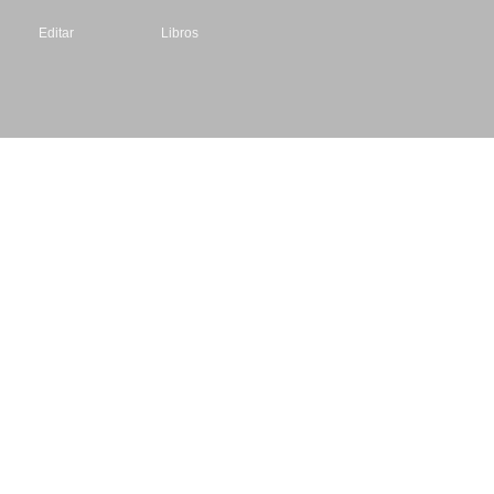
Editar
Libros
Datos de contacto
Escritores.org
CIF: B61195087