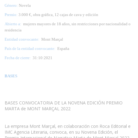
Género:
Novela
Premio:
3.000 €, obra gráfica, 12 cajas de cava y edición
Abierto a:
mujeres mayores de 18 años, sin restricciones por nacionalidad o
residencia
Entidad convocante:
Mont Marçal
País de la entidad convocante:
España
Fecha de cierre:
31:10:2021
BASES
BASES CONVOCATORIA DE LA NOVENA EDICIÓN PREMIO
MARTA de MONT MARÇAL 2022
www.escritores.org
La empresa Mont Marçal, en colaboración con Roca Editorial e
IMC Agencia Literaria, convoca, en su Novena Edición, el
Premio Internacional de Narrativa Marta de Mont Marçal 2022,