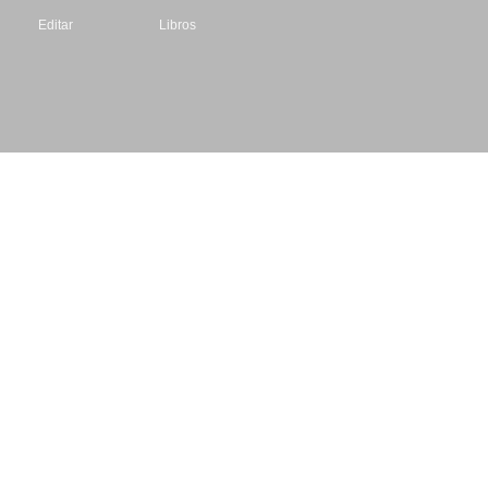
Editar
Libros
Datos de contacto
Escritores.org
CIF: B61195087
Email: info@escritores.org