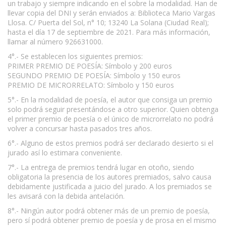
un trabajo y siempre indicando en el sobre la modalidad. Han de
llevar copia del DNI y serán enviados a: Biblioteca Mario Vargas
Llosa. C/ Puerta del Sol, n° 10; 13240 La Solana (Ciudad Real);
hasta el día 17 de septiembre de 2021. Para más información,
llamar al número 926631000.
4°.- Se establecen los siguientes premios:
PRIMER PREMIO DE POESÍA: Símbolo y 200 euros
SEGUNDO PREMIO DE POESÍA: Símbolo y 150 euros
PREMIO DE MICRORRELATO: Símbolo y 150 euros
5°.- En la modalidad de poesía, el autor que consiga un premio
solo podrá seguir presentándose a otro superior. Quien obtenga
el primer premio de poesía o el único de microrrelato no podrá
volver a concursar hasta pasados tres años.
6°.- Alguno de estos premios podrá ser declarado desierto si el
jurado así lo estimara conveniente.
7°.- La entrega de premios tendrá lugar en otoño, siendo
obligatoria la presencia de los autores premiados, salvo causa
debidamente justificada a juicio del jurado. A los premiados se
les avisará con la debida antelación.
8°.- Ningún autor podrá obtener más de un premio de poesía,
pero sí podrá obtener premio de poesía y de prosa en el mismo