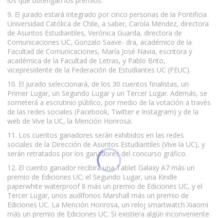
los que obtengan los premios.
9. El jurado estará integrado por cinco personas de la Pontificia
Universidad Católica de Chile, a saber, Carola Méndez, directora
de Asuntos Estudiantiles, Verónica Guarda, directora de
Comunicaciones UC, Gonzalo Saave- dra, académico de la
Facultad de Comunicaciones, María José Navia, escritora y
académica de la Facultad de Letras, y Pablo Brito,
vicepresidente de la Federación de Estudiantes UC (FEUC).
10. El jurado seleccionará, de los 30 cuentos finalistas, un
Primer Lugar, un Segundo Lugar y un Tercer Lugar. Además, se
someterá a escrutinio público, por medio de la votación a través
de las redes sociales (Facebook, Twitter e Instagram) y de la
web de Vive la UC, la Mención Honrosa.
11. Los cuentos ganadores serán exhibidos en las redes
sociales de la Dirección de Asuntos Estudiantiles (Vive la UC), y
serán retratados por los ganadores del concurso gráfico.
12. El cuento ganador recibirá una Tablet Galaxy A7 más un
premio de Ediciones UC; el Segundo Lugar, una Kindle
paperwhite waterproof 8 más un premio de Ediciones UC, y el
Tercer Lugar, unos audífonos Marshall más un premio de
Ediciones UC. La Mención Honrosa, un reloj smartwatch Xiaomi
más un premio de Ediciones UC. Si existiera algún inconveniente