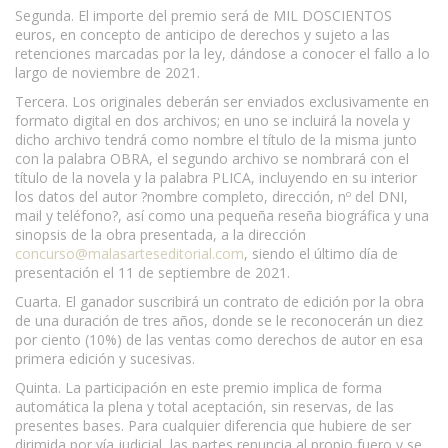
Segunda. El importe del premio será de MIL DOSCIENTOS
euros, en concepto de anticipo de derechos y sujeto a las
retenciones marcadas por la ley, dándose a conocer el fallo a lo
largo de noviembre de 2021.
Tercera. Los originales deberán ser enviados exclusivamente en
formato digital en dos archivos; en uno se incluirá la novela y
dicho archivo tendrá como nombre el título de la misma junto
con la palabra OBRA, el segundo archivo se nombrará con el
título de la novela y la palabra PLICA, incluyendo en su interior
los datos del autor ?nombre completo, dirección, nº del DNI,
mail y teléfono?, así como una pequeña reseña biográfica y una
sinopsis de la obra presentada, a la dirección
concurso@malasarteseditorial.com
, siendo el último día de
presentación el 11 de septiembre de 2021.
Cuarta. El ganador suscribirá un contrato de edición por la obra
de una duración de tres años, donde se le reconocerán un diez
por ciento (10%) de las ventas como derechos de autor en esa
primera edición y sucesivas.
Quinta. La participación en este premio implica de forma
automática la plena y total aceptación, sin reservas, de las
presentes bases. Para cualquier diferencia que hubiere de ser
dirimida por vía judicial, las partes renuncia al propio fuero y se