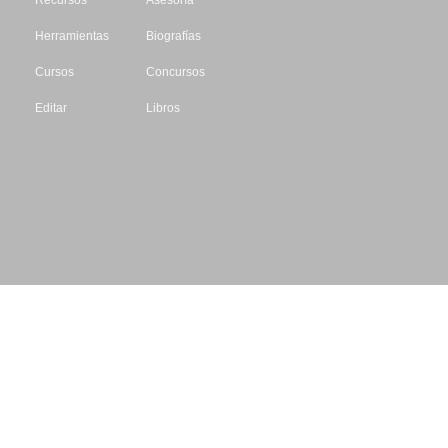
Recursos
Asesoría
Herramientas
Biografías
Cursos
Concursos
Editar
Libros
Datos de contacto
Escritores.org
CIF: B61195087