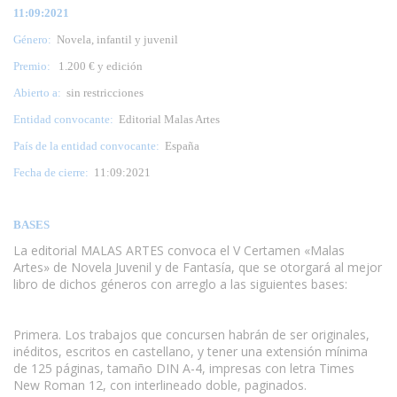
11:09:2021
Género:
Novela, infantil y juvenil
Premio:
1.200 € y edición
Abierto a:
sin restricciones
Entidad convocante:
Editorial Malas Artes
País de la entidad convocante:
España
Fecha de cierre:
11:09:2021
BASES
La editorial MALAS ARTES convoca el V Certamen «Malas
Artes» de Novela Juvenil y de Fantasía, que se otorgará al mejor
libro de dichos géneros con arreglo a las siguientes bases:
www.escritores.org
Primera. Los trabajos que concursen habrán de ser originales,
inéditos, escritos en castellano, y tener una extensión mínima
de 125 páginas, tamaño DIN A-4, impresas con letra Times
New Roman 12, con interlineado doble, paginados.