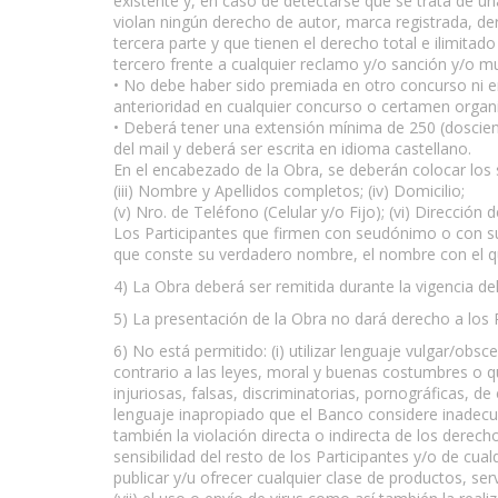
existente y, en caso de detectarse que se trata de un
violan ningún derecho de autor, marca registrada, d
tercera parte y que tienen el derecho total e ilimita
tercero frente a cualquier reclamo y/o sanción y/o mu
• No debe haber sido premiada en otro concurso ni 
anterioridad en cualquier concurso o certamen organi
• Deberá tener una extensión mínima de 250 (doscien
del mail y deberá ser escrita en idioma castellano.
En el encabezado de la Obra, se deberán colocar los 
(iii) Nombre y Apellidos completos; (iv) Domicilio;
(v) Nro. de Teléfono (Celular y/o Fijo); (vi) Dirección d
Los Participantes que firmen con seudónimo o con su
que conste su verdadero nombre, el nombre con el que
4) La Obra deberá ser remitida durante la vigencia de
5) La presentación de la Obra no dará derecho a los P
6) No está permitido: (i) utilizar lenguaje vulgar/obsc
contrario a las leyes, moral y buenas costumbres o qu
injuriosas, falsas, discriminatorias, pornográficas, d
lenguaje inapropiado que el Banco considere inadecuad
también la violación directa o indirecta de los derech
sensibilidad del resto de los Participantes y/o de cual
publicar y/u ofrecer cualquier clase de productos, ser