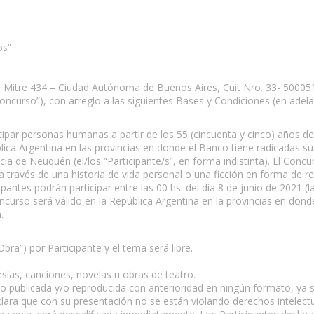
os”
é Mitre 434 – Ciudad Autónoma de Buenos Aires, Cuit Nro. 33- 500051
oncurso”), con arreglo a las siguientes Bases y Condiciones (en adelan
ipar personas humanas a partir de los 55 (cincuenta y cinco) años de
lica Argentina en las provincias en donde el Banco tiene radicadas suc
ia de Neuquén (el/los “Participante/s”, en forma indistinta). El Conc
 través de una historia de vida personal o una ficción en forma de re
antes podrán participar entre las 00 hs. del día 8 de junio de 2021 (la 
oncurso será válido en la República Argentina en la provincias en don
.
bra”) por Participante y el tema será libre.
sías, canciones, novelas u obras de teatro.
 publicada y/o reproducida con anterioridad en ningún formato, ya sea 
clara que con su presentación no se están violando derechos intelectu