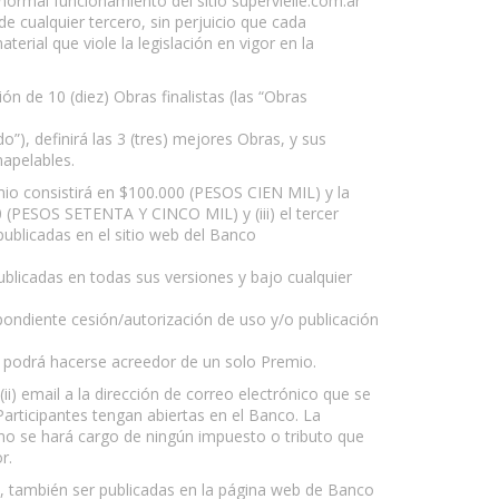
 normal funcionamiento del sitio supervielle.com.ar
e cualquier tercero, sin perjuicio que cada
erial que viole la legislación en vigor en la
n de 10 (diez) Obras finalistas (las “Obras
”), definirá las 3 (tres) mejores Obras, y sus
napelables.
emio consistirá en $100.000 (PESOS CIEN MIL) y la
0 (PESOS SETENTA Y CINCO MIL) y (iii) el tercer
ublicadas en el sitio web del Banco
ublicadas en todas sus versiones y bajo cualquier
ondiente cesión/autorización de uso y/o publicación
e podrá hacerse acreedor de un solo Premio.
ii) email a la dirección de correo electrónico que se
articipantes tengan abiertas en el Banco. La
o no se hará cargo de ningún impuesto o tributo que
r.
nco, también ser publicadas en la página web de Banco