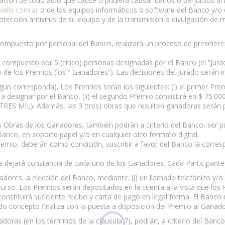
lización de todo acto que cause o pudiera causar daños o perjuicios al
elle.com.ar
o de los equipos informáticos o software del Banco y/o d
otección antivirus de su equipo y de la transmisión o divulgación de mat
ompuesto por personal del Banco, realizará un proceso de preselecció
 compuesto por 5 (cinco) personas designadas por el Banco (el ”Jurado
de los Premios (los “ Ganadores”). Las decisiones del Jurado serán i
egún corresponda). Los Premios serán los siguientes: (i) el primer Pr
a designar por el Banco, (ii) el segundo Premio consistirá en $ 75.00
ES MIL). Además, las 3 (tres) obras que resulten ganadoras serán p
las Obras de los Ganadores, también podrán a criterio del Banco, ser p
Banco, en soporte papel y/o en cualquier otro formato digital.
io, deberán como condición, suscribir a favor del Banco la corresp
 se dejará constancia de cada uno de los Ganadores. Cada Participant
dores, a elección del Banco, mediante: (i) un llamado telefónico y/o (
rso. Los Premios serán depositados en la cuenta a la vista que los P
constituirá suficiente recibo y carta de pago en legal forma. El Banc
do concepto finaliza con la puesta a disposición del Premio al Ganado
nadoras (en los términos de la cláusula 7), podrán, a criterio del Ba