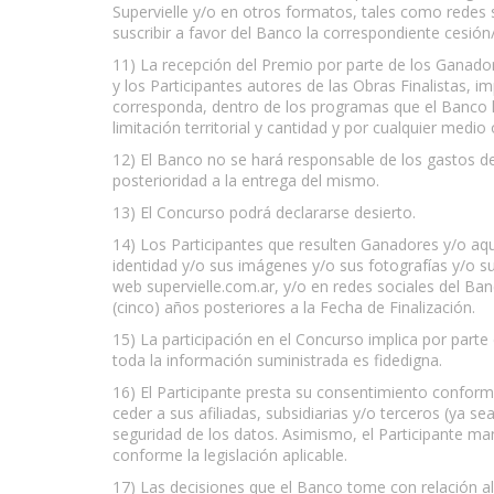
Supervielle y/o en otros formatos, tales como redes s
suscribir a favor del Banco la correspondiente cesión
11) La recepción del Premio por parte de los Ganador
y los Participantes autores de las Obras Finalistas, 
corresponda, dentro de los programas que el Banco llev
limitación territorial y cantidad y por cualquier medi
12) El Banco no se hará responsable de los gastos de 
posterioridad a la entrega del mismo.
13) El Concurso podrá declararse desierto.
14) Los Participantes que resulten Ganadores y/o aqu
identidad y/o sus imágenes y/o sus fotografías y/o su
web supervielle.com.ar, y/o en redes sociales del Ba
(cinco) años posteriores a la Fecha de Finalización.
15) La participación en el Concurso implica por parte
toda la información suministrada es fidedigna.
16) El Participante presta su consentimiento conform
ceder a sus afiliadas, subsidiarias y/o terceros (ya 
seguridad de los datos. Asimismo, el Participante ma
conforme la legislación aplicable.
17) Las decisiones que el Banco tome con relación a