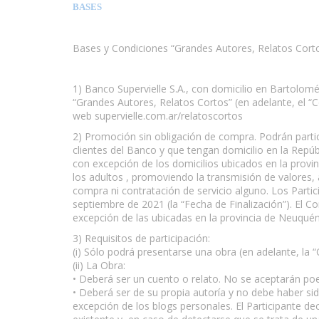
BASES
Bases y Condiciones “Grandes Autores, Relatos Cort
www.escritores.org
1) Banco Supervielle S.A., con domicilio en Bartolom
“Grandes Autores, Relatos Cortos” (en adelante, el “C
web supervielle.com.ar/relatoscortos
2) Promoción sin obligación de compra. Podrán partic
clientes del Banco y que tengan domicilio en la Repúb
con excepción de los domicilios ubicados en la provinc
los adultos , promoviendo la transmisión de valores, a
compra ni contratación de servicio alguno. Los Particip
septiembre de 2021 (la “Fecha de Finalización”). El C
excepción de las ubicadas en la provincia de Neuquén
3) Requisitos de participación:
(i) Sólo podrá presentarse una obra (en adelante, la “O
(ii) La Obra:
• Deberá ser un cuento o relato. No se aceptarán poe
• Deberá ser de su propia autoría y no debe haber sido
excepción de los blogs personales. El Participante de