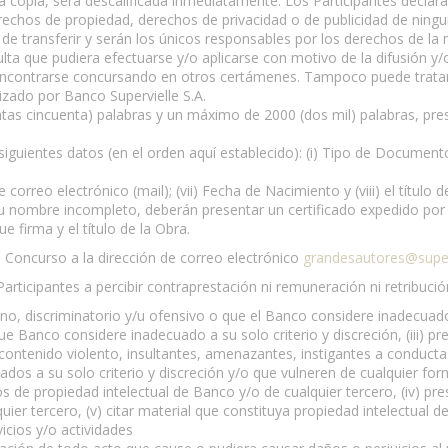
a copia, será descalificada inmediatamente. Los Participantes declara
erechos de propiedad, derechos de privacidad o de publicidad de ning
do de transferir y serán los únicos responsables por los derechos de
lta que pudiera efectuarse y/o aplicarse con motivo de la difusión y/o
encontrarse concursando en otros certámenes. Tampoco puede tratar
zado por Banco Supervielle S.A.
tas cincuenta) palabras y un máximo de 2000 (dos mil) palabras, pr
siguientes datos (en el orden aquí establecido): (i) Tipo de Docume
e correo electrónico (mail); (vii) Fecha de Nacimiento y (viii) el título d
 nombre incompleto, deberán presentar un certificado expedido por l
 firma y el título de la Obra.
l Concurso a la dirección de correo electrónico
grandesautores@super
articipantes a percibir contraprestación ni remuneración ni retribució
eno, discriminatorio y/u ofensivo o que el Banco considere inadecuado a
e Banco considere inadecuado a su solo criterio y discreción, (iii) p
e contenido violento, insultantes, amenazantes, instigantes a conductas
os a su solo criterio y discreción y/o que vulneren de cualquier for
os de propiedad intelectual de Banco y/o de cualquier tercero, (iv) pr
quier tercero, (v) citar material que constituya propiedad intelectual d
vicios y/o actividades