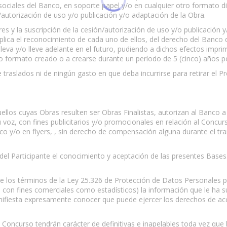
ociales del Banco, en soporte papel y/o en cualquier otro formato digi
/autorización de uso y/o publicación y/o adaptación de la Obra.
es y la suscripción de la cesión/autorización de uso y/o publicación 
implica el reconocimiento de cada uno de ellos, del derecho del Banco 
a y/o lleve adelante en el futuro, pudiendo a dichos efectos imprimir, 
o o formato creado o a crearse durante un período de 5 (cinco) años po
traslados ni de ningún gasto en que deba incurrirse para retirar el 
ellos cuyas Obras resulten ser Obras Finalistas, autorizan al Banco 
 voz, con fines publicitarios y/o promocionales en relación al Concurs
nco y/o en flyers, , sin derecho de compensación alguna durante el tr
 del Participante el conocimiento y aceptación de las presentes Bases
e los términos de la Ley 25.326 de Protección de Datos Personales pa
sea con fines comerciales como estadísticos) la información que le ha 
nifiesta expresamente conocer que puede ejercer los derechos de acce
l Concurso tendrán carácter de definitivas e inapelables toda vez q