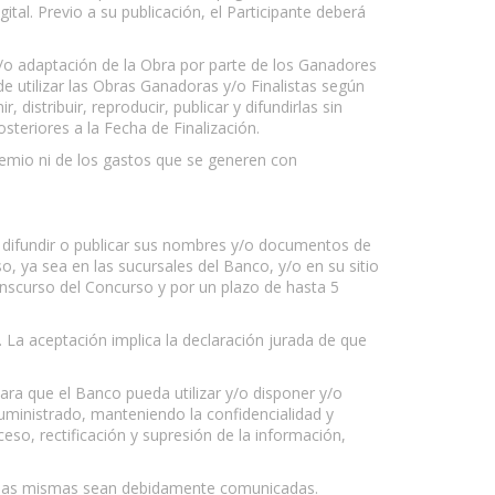
tal. Previo a su publicación, el Participante deberá
y/o adaptación de la Obra por parte de los Ganadores
de utilizar las Obras Ganadoras y/o Finalistas según
distribuir, reproducir, publicar y difundirlas sin
steriores a la Fecha de Finalización.
Premio ni de los gastos que se generen con
a difundir o publicar sus nombres y/o documentos de
o, ya sea en las sucursales del Banco, y/o en su sitio
anscurso del Concurso y por un plazo de hasta 5
. La aceptación implica la declaración jurada de que
ra que el Banco pueda utilizar y/o disponer y/o
suministrado, manteniendo la confidencialidad y
so, rectificación y supresión de la información,
ue las mismas sean debidamente comunicadas.