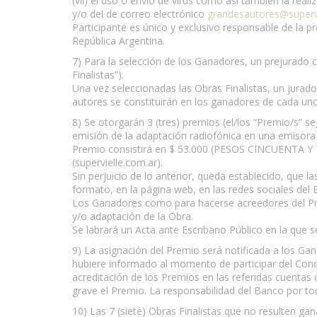
(vii) el uso o envío de virus como así también la rea
y/o del de correo electrónico
grandesautores@supervi
Participante es único y exclusivo responsable de la pr
República Argentina.
7) Para la selección de los Ganadores, un prejurado c
Finalistas”).
Una vez seleccionadas las Obras Finalistas, un jurado
autores se constituirán en los ganadores de cada uno 
8) Se otorgarán 3 (tres) premios (el/los “Premio/s” s
emisión de la adaptación radiofónica en una emisora 
Premio consistirá en $ 53.000 (PESOS CINCUENTA Y TR
(supervielle.com.ar).
Sin perjuicio de lo anterior, queda establecido, que 
formato, en la página web, en las redes sociales del 
Los Ganadores como para hacerse acreedores del Prem
y/o adaptación de la Obra.
Se labrará un Acta ante Escribano Público en la que
9) La asignación del Premio será notificada a los Gana
hubiere informado al momento de participar del Concu
acreditación de los Premios en las referidas cuentas 
grave el Premio. La responsabilidad del Banco por to
10) Las 7 (siete) Obras Finalistas que no resulten ga