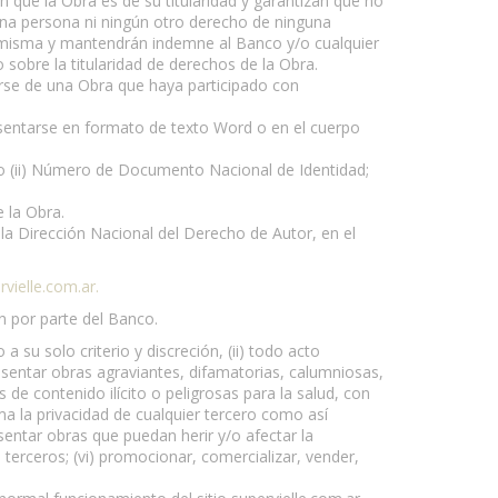
n que la Obra es de su titularidad y garantizan que no
una persona ni ningún otro derecho de ninguna
 la misma y mantendrán indemne al Banco y/o cualquier
 sobre la titularidad de derechos de la Obra.
se de una Obra que haya participado con
esentarse en formato de texto Word o en el cuerpo
nto (ii) Número de Documento Nacional de Identidad;
e la Obra.
a Dirección Nacional del Derecho de Autor, en el
vielle.com.ar
.
n por parte del Banco.
 su solo criterio y discreción, (ii) todo acto
resentar obras agraviantes, difamatorias, calumniosas,
 de contenido ilícito o peligrosas para la salud, con
ma la privacidad de cualquier tercero como así
esentar obras que puedan herir y/o afectar la
e terceros; (vi) promocionar, comercializar, vender,