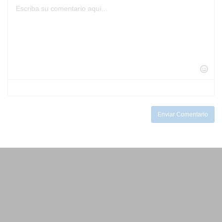
-
-
-
-
-
-
-
-
-
-
-
-
-
-
-
-
-
-
-
-
-
-
-
-
-
-
-
-
-
-
-
-
-
Enviar Comentario