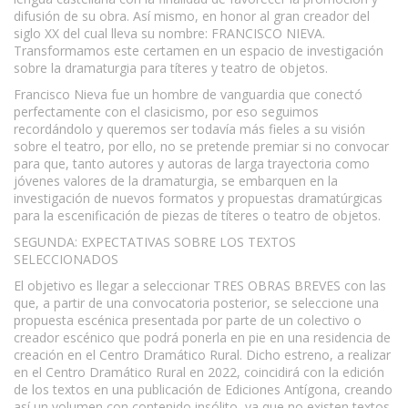
difusión de su obra. Así mismo, en honor al gran creador del
siglo XX del cual lleva su nombre: FRANCISCO NIEVA.
Transformamos este certamen en un espacio de investigación
sobre la dramaturgia para títeres y teatro de objetos.
Francisco Nieva fue un hombre de vanguardia que conectó
perfectamente con el clasicismo, por eso seguimos
recordándolo y queremos ser todavía más fieles a su visión
sobre el teatro, por ello, no se pretende premiar si no convocar
para que, tanto autores y autoras de larga trayectoria como
jóvenes valores de la dramaturgia, se embarquen en la
investigación de nuevos formatos y propuestas dramatúrgicas
para la escenificación de piezas de títeres o teatro de objetos.
SEGUNDA: EXPECTATIVAS SOBRE LOS TEXTOS
SELECCIONADOS
El objetivo es llegar a seleccionar TRES OBRAS BREVES con las
que, a partir de una convocatoria posterior, se seleccione una
propuesta escénica presentada por parte de un colectivo o
creador escénico que podrá ponerla en pie en una residencia de
creación en el Centro Dramático Rural. Dicho estreno, a realizar
en el Centro Dramático Rural en 2022, coincidirá con la edición
de los textos en una publicación de Ediciones Antígona, creando
así un volumen con contenido insólito, ya que no existen textos