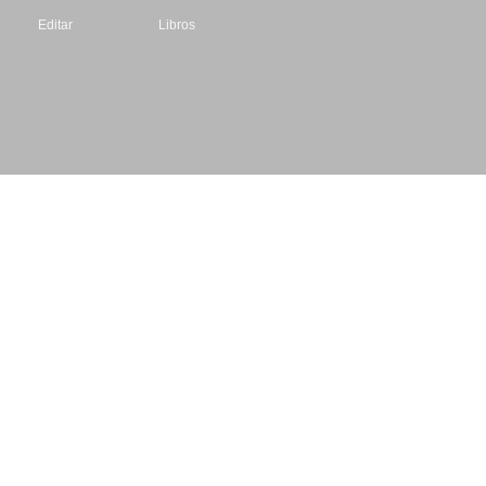
Editar
Libros
Datos de contacto
Escritores.org
CIF: B61195087
Email: info@escritores.org
Web: www.escritores.org