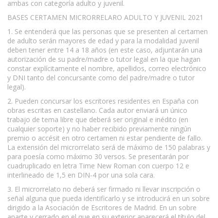
ambas con categoría adulto y juvenil.
BASES CERTAMEN MICRORRELARO ADULTO Y JUVENIL 2021
1. Se entenderá que las personas que se presenten al certamen
de adulto serán mayores de edad y para la modalidad juvenil
deben tener entre 14 a 18 años (en este caso, adjuntarán una
autorización de su padre/madre o tutor legal en la que hagan
constar explícitamente el nombre, apellidos, correo electrónico
y DNI tanto del concursante como del padre/madre o tutor
legal).
2. Pueden concursar los escritores residentes en España con
obras escritas en castellano. Cada autor enviará un único
trabajo de tema libre que deberá ser original e inédito (en
cualquier soporte) y no haber recibido previamente ningún
premio o accésit en otro certamen ni estar pendiente de fallo.
La extensión del microrrelato será de máximo de 150 palabras y
para poesía como máximo 30 versos. Se presentarán por
cuadruplicado en letra Time New Roman con cuerpo 12 e
interlineado de 1,5 en DIN-4 por una sola cara.
3. El microrrelato no deberá ser firmado ni llevar inscripción o
señal alguna que pueda identificarlo y se introducirá en un sobre
dirigido a la Asociación de Escritores de Madrid. En un sobre
aparte y cerrado en el que en su exterior aparecerá el título del