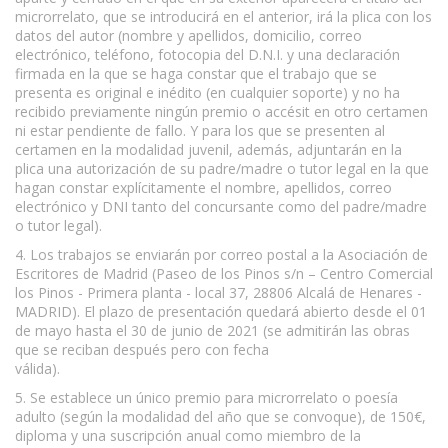
microrrelato, que se introducirá en el anterior, irá la plica con los
datos del autor (nombre y apellidos, domicilio, correo
electrónico, teléfono, fotocopia del D.N.I. y una declaración
firmada en la que se haga constar que el trabajo que se
presenta es original e inédito (en cualquier soporte) y no ha
recibido previamente ningún premio o accésit en otro certamen
ni estar pendiente de fallo. Y para los que se presenten al
certamen en la modalidad juvenil, además, adjuntarán en la
plica una autorización de su padre/madre o tutor legal en la que
hagan constar explícitamente el nombre, apellidos, correo
electrónico y DNI tanto del concursante como del padre/madre
o tutor legal).
4. Los trabajos se enviarán por correo postal a la Asociación de
Escritores de Madrid (Paseo de los Pinos s/n – Centro Comercial
los Pinos - Primera planta - local 37, 28806 Alcalá de Henares -
MADRID). El plazo de presentación quedará abierto desde el 01
de mayo hasta el 30 de junio de 2021 (se admitirán las obras
que se reciban después pero con fecha
válida).
www.escritores.org
5. Se establece un único premio para microrrelato o poesía
adulto (según la modalidad del año que se convoque), de 150€,
diploma y una suscripción anual como miembro de la