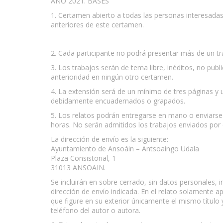
AÑO 2021. BASES
1. Certamen abierto a todas las personas interesada
anteriores de este certamen.
www.escritores.org
2. Cada participante no podrá presentar más de un t
3. Los trabajos serán de tema libre, inéditos, no pub
anterioridad en ningún otro certamen.
4. La extensión será de un mínimo de tres páginas y 
debidamente encuadernados o grapados.
5. Los relatos podrán entregarse en mano o enviarse p
horas. No serán admitidos los trabajos enviados por
La dirección de envío es la siguiente:
Ayuntamiento de Ansoáin – Antsoaingo Udala
Plaza Consistorial, 1
31013 ANSOAIN.
Se incluirán en sobre cerrado, sin datos personales,
dirección de envío indicada. En el relato solamente 
que figure en su exterior únicamente el mismo título 
teléfono del autor o autora.