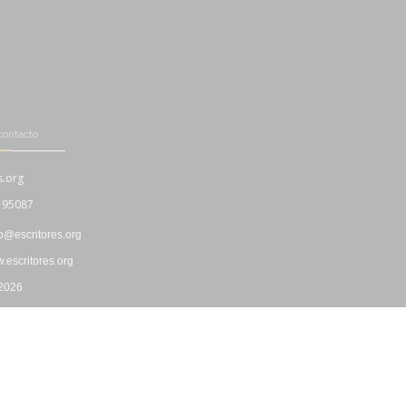
contacto
s.org
195087
fo@escritores.org
escritores.org
 2026
Boletín Informativo
|
Propiedad Intelectual
|
"Cookies"
|
Privacidad
|
Uso y Contratación