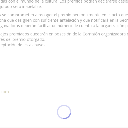
adas con el mundo de la cultura. Los premios podrán declararse desi
 jurado será inapelable.
 se comprometen a recoger el premio personalmente en el acto que a
na que designen con suficiente antelación y que notificará en la Se
 ganadoras deberán facilitar un número de cuenta a la organización p
bajos premiados quedarán en posesión de la Comisión organizadora qu
vés del premio otorgado.
ceptación de estas bases.
l.com
 esta página.