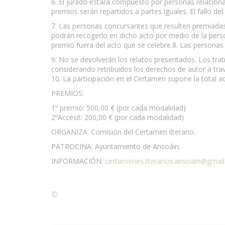
6. El jurado estará compuesto por personas relacion
premios serán repartidos a partes iguales. El fallo del
7. Las personas concursantes que resulten premiadas
podrán recogerlo en dicho acto por medio de la perso
premio fuera del acto que se celebre.8. Las personas
9. No se devolverán los relatos presentados. Los tra
considerando retribuidos los derechos de autor a tra
10. La participación en el Certamen supone la total a
PREMIOS:
1º premio: 500,00 € (por cada modalidad)
2ºAccésit: 200,00 € (por cada modalidad)
ORGANIZA: Comisión del Certamen literario.
PATROCINA: Ayuntamiento de Ansoáin.
INFORMACIÓN:
certamenes.literarios.ansoain@gmai
©
Condiciones para la reproducción de contenidos de