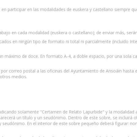
s en participar en las modalidades de euskera y castellano siempre q
rabajo en cada modalidad (euskera o castellano); de enviar más, será
licados en ningún tipo de formato ni total ni parcialmente (incluido I
un máximo de doce. En formato A-4, a doble espacio, por una sola car
or correo postal a las oficinas del Ayuntamiento de Ansoáin hasta el 
 otros medios.
 indicando solamente "Certamen de Relato Lapurbide" y la modalidad a 
aparecerá un título y un seudónimo. Dentro de este sobre, se incluirá
y seudónimo. En el interior de este sobre pequeño deberá figurar: nom