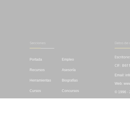
Secciones
Datos de 
Escritore
Portada
Empleo
CIF: B61
Recursos
Asesoría
Email: in
Herramientas
Biografías
Web: www.
Cursos
Concursos
© 1996 -
Editar
Libros