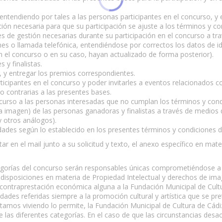
 (entendiendo por tales a las personas participantes en el concurso, 
ión necesaria para que su participación se ajuste a los términos y co
s de gestión necesarias durante su participación en el concurso a tra
nes o llamada telefónica, entendiéndose por correctos los datos de id
 el concurso o en su caso, hayan actualizado de forma posterior).
 y finalistas.
, y entregar los premios correspondientes.
ticipantes en el concurso y poder invitarles a eventos relacionados c
 o contrarias a las presentes bases.
oncurso a las personas interesadas que no cumplan los términos y con
ida la imagen) de las personas ganadoras y finalistas a través de medio
y otros análogos).
lidades según lo establecido en los presentes términos y condiciones 
ar en el mail junto a su solicitud y texto, el anexo específico en mat
tegorías del concurso serán responsables únicas comprometiéndose a
s disposiciones en materia de Propiedad Intelectual y derechos de im
 contraprestación económica alguna a la Fundación Municipal de Cultu
vidades referidas siempre a la promoción cultural y artística que se p
stamos viviendo lo permite, la Fundación Municipal de Cultura de Cádi
 las diferentes categorías. En el caso de que las circunstancias desa