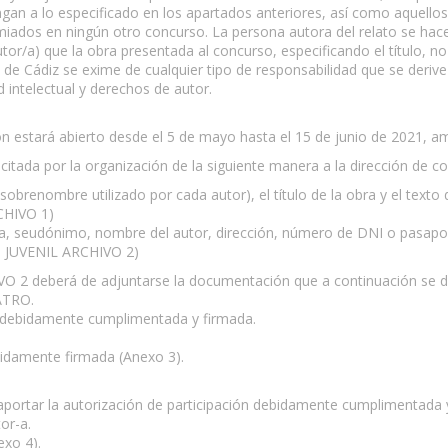
gan a lo especificado en los apartados anteriores, así como aquellos
miados en ningún otro concurso. La persona autora del relato se hac
or/a) que la obra presentada al concurso, especificando el título, no
 de Cádiz se exime de cualquier tipo de responsabilidad que se deriv
 intelectual y derechos de autor.
ión estará abierto desde el 5 de mayo hasta el 15 de junio de 2021, a
citada por la organización de la siguiente manera a la dirección de c
renombre utilizado por cada autor), el título de la obra y el texto 
RCHIVO 1)
a, seudónimo, nombre del autor, dirección, número de DNI o pasaport
TO JUVENIL ARCHIVO 2)
O 2 deberá de adjuntarse la documentación que a continuación se de
ATRO.
le debidamente cumplimentada y firmada.
bidamente firmada (Anexo 3).
aportar la autorización de participación debidamente cumplimentada 
or-a.
exo 4).