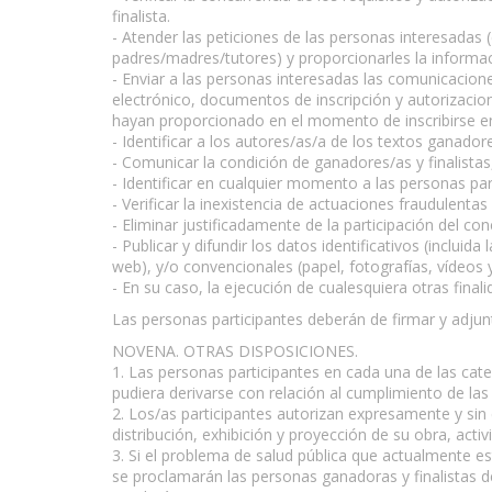
finalista.
- Atender las peticiones de las personas interesadas
padres/madres/tutores) y proporcionarles la informac
- Enviar a las personas interesadas las comunicacione
electrónico, documentos de inscripción y autorizacio
hayan proporcionado en el momento de inscribirse en
- Identificar a los autores/as/a de los textos ganadores
- Comunicar la condición de ganadores/as y finalistas
- Identificar en cualquier momento a las personas par
- Verificar la inexistencia de actuaciones fraudulentas
- Eliminar justificadamente de la participación del c
- Publicar y difundir los datos identificativos (inclu
web), y/o convencionales (papel, fotografías, vídeos 
- En su caso, la ejecución de cualesquiera otras fina
Las personas participantes deberán de firmar y adjunt
NOVENA. OTRAS DISPOSICIONES.
1. Las personas participantes en cada una de las ca
pudiera derivarse con relación al cumplimiento de la
2. Los/as participantes autorizan expresamente y sin
distribución, exhibición y proyección de su obra, acti
3. Si el problema de salud pública que actualmente e
se proclamarán las personas ganadoras y finalistas de