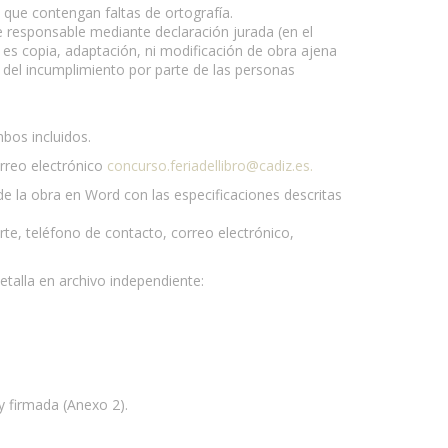
 que contengan faltas de ortografía.
e responsable mediante declaración jurada (en el
 es copia, adaptación, ni modificación de obra ajena
e del incumplimiento por parte de las personas
mbos incluidos.
orreo electrónico
concurso.feriadellibro@cadiz.es
.
de la obra en Word con las especificaciones descritas
e, teléfono de contacto, correo electrónico,
talla en archivo independiente:
y firmada (Anexo 2).