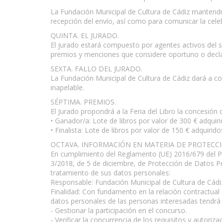
La Fundación Municipal de Cultura de Cádiz mantendrá
recepción del envío, así como para comunicar la cele
QUINTA. EL JURADO.
El jurado estará compuesto por agentes activos del se
premios y menciones que considere oportuno o declar
SEXTA. FALLO DEL JURADO.
La Fundación Municipal de Cultura de Cádiz dará a con
inapelable.
SÉPTIMA. PREMIOS.
El Jurado propondrá a la Feria del Libro la concesión
• Ganador/a: Lote de libros por valor de 300 € adquiri
• Finalista: Lote de libros por valor de 150 € adquirido
OCTAVA. INFORMACIÓN EN MATERIA DE PROTECC
En cumplimiento del Reglamento (UE) 2016/679 del P
3/2018, de 5 de diciembre, de Protección de Datos Per
tratamiento de sus datos personales:
Responsable: Fundación Municipal de Cultura de Cádi
Finalidad: Con fundamento en la relación contractual q
datos personales de las personas interesadas tendrá l
- Gestionar la participación en el concurso.
- Verificar la concurrencia de los requisitos y autori