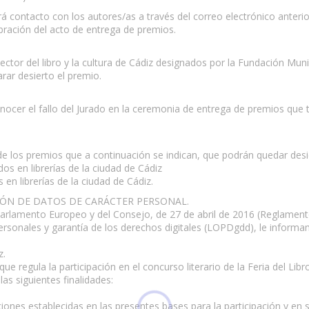
 contacto con los autores/as a través del correo electrónico anterior
bración del acto de entrega de premios.
ctor del libro y la cultura de Cádiz designados por la Fundación Muni
ar desierto el premio.
ocer el fallo del Jurado en la ceremonia de entrega de premios que ten
 de los premios que a continuación se indican, que podrán quedar desi
dos en librerías de la ciudad de Cádiz
s en librerías de la ciudad de Cádiz.
IÓN DE DATOS DE CARÁCTER PERSONAL.
arlamento Europeo y del Consejo, de 27 de abril de 2016 (Reglament
sonales y garantía de los derechos digitales (LOPDgdd), le informamo
z.
ue regula la participación en el concurso literario de la Feria del Libr
as siguientes finalidades:
zaciones establecidas en las presentes bases para la participación y en