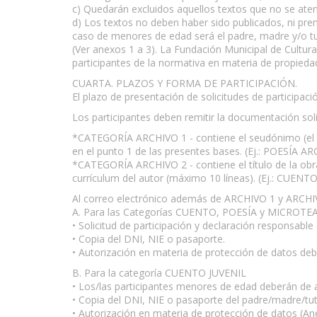
c) Quedarán excluidos aquellos textos que no se aten
d) Los textos no deben haber sido publicados, ni pre
caso de menores de edad será el padre, madre y/o tut
(Ver anexos 1 a 3). La Fundación Municipal de Cultura
participantes de la normativa en materia de propiedad
CUARTA. PLAZOS Y FORMA DE PARTICIPACIÓN.
El plazo de presentación de solicitudes de participac
Los participantes deben remitir la documentación soli
*CATEGORÍA ARCHIVO 1 - contiene el seudónimo (el sob
en el punto 1 de las presentes bases. (Ej.: POESÍA A
*CATEGORÍA ARCHIVO 2 - contiene el título de la obr
currículum del autor (máximo 10 líneas). (Ej.: CUEN
Al correo electrónico además de ARCHIVO 1 y ARCHIV
A. Para las Categorías CUENTO, POESÍA y MICROTE
• Solicitud de participación y declaración responsab
• Copia del DNI, NIE o pasaporte.
• Autorización en materia de protección de datos de
B. Para la categoría CUENTO JUVENIL
• Los/las participantes menores de edad deberán de 
• Copia del DNI, NIE o pasaporte del padre/madre/tut
• Autorización en materia de protección de datos (An