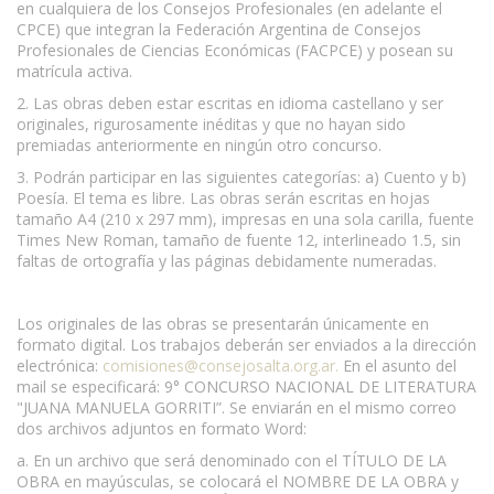
en cualquiera de los Consejos Profesionales (en adelante el
CPCE) que integran la Federación Argentina de Consejos
Profesionales de Ciencias Económicas (FACPCE) y posean su
matrícula activa.
2. Las obras deben estar escritas en idioma castellano y ser
originales, rigurosamente inéditas y que no hayan sido
premiadas anteriormente en ningún otro concurso.
3. Podrán participar en las siguientes categorías: a) Cuento y b)
Poesía. El tema es libre. Las obras serán escritas en hojas
tamaño A4 (210 x 297 mm), impresas en una sola carilla, fuente
Times New Roman, tamaño de fuente 12, interlineado 1.5, sin
faltas de ortografía y las páginas debidamente numeradas.
www.escritores.org
Los originales de las obras se presentarán únicamente en
formato digital. Los trabajos deberán ser enviados a la dirección
electrónica:
comisiones@consejosalta.org.ar
.
En el asunto del
mail se especificará: 9° CONCURSO NACIONAL DE LITERATURA
"JUANA MANUELA GORRITI”. Se enviarán en el mismo correo
dos archivos adjuntos en formato Word:
a. En un archivo que será denominado con el TÍTULO DE LA
OBRA en mayúsculas, se colocará el NOMBRE DE LA OBRA y