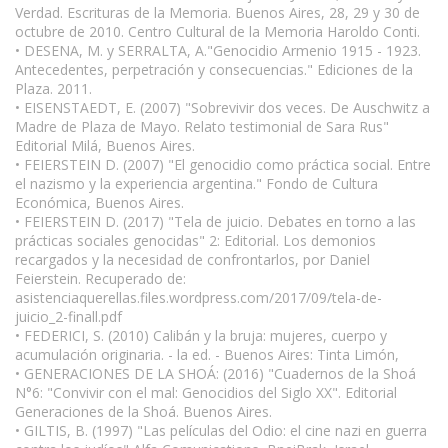
Verdad. Escrituras de la Memoria. Buenos Aires, 28, 29 y 30 de
octubre de 2010. Centro Cultural de la Memoria Haroldo Conti.
• DESENA, M. y SERRALTA, A."Genocidio Armenio 1915 - 1923.
Antecedentes, perpetración y consecuencias." Ediciones de la
Plaza. 2011.
• EISENSTAEDT, E. (2007) "Sobrevivir dos veces. De Auschwitz a
Madre de Plaza de Mayo. Relato testimonial de Sara Rus"
Editorial Milá, Buenos Aires.
• FEIERSTEIN D. (2007) "El genocidio como práctica social. Entre
el nazismo y la experiencia argentina." Fondo de Cultura
Económica, Buenos Aires.
• FEIERSTEIN D. (2017) "Tela de juicio. Debates en torno a las
prácticas sociales genocidas" 2: Editorial. Los demonios
recargados y la necesidad de confrontarlos, por Daniel
Feierstein. Recuperado de:
asistenciaquerellas.files.wordpress.com/2017/09/tela-de-
juicio_2-finall.pdf
• FEDERICI, S. (2010) Calibán y la bruja: mujeres, cuerpo y
acumulación originaria. - la ed. - Buenos Aires: Tinta Limón,
• GENERACIONES DE LA SHOÁ: (2016) "Cuadernos de la Shoá
N°6: "Convivir con el mal: Genocidios del Siglo XX". Editorial
Generaciones de la Shoá. Buenos Aires.
• GILTIS, B. (1997) "Las películas del Odio: el cine nazi en guerra