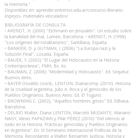
la memoria."
Disponibles en: aprender.entrerios.edu.ar/concurso-literario-
espejos- materiales-vinculados/
BIBLIOGRAFÍA DE CONSULTA
• ARENDT, H. (2000) "Eichmann en Jerusalén". Un estudio sobre
la banalidad del mal, Lumen, Barcelona. • ARENDT, H. (1998)
"Los orígenes del totalitarismo", Santillana, España.
• BANKIER, D. y GUTMAN, I. (2006) "La Europa nazi y la
Solución Final", Losada, España.
• BAUER, Y. (2002) "El Lugar del Holocausto en la Historia
Contemporánea", FMH, Bs. As.
• BAUMAN, Z. (2006) "Modernidad y Holocausto". Ed. Sequitur.
Buenos Aires.
• BAYER Osvaldo coord., LENTON, Dianacomp. (2010). Historia
de la crueldad argentina, Julio A. Roca y el genocidio de los
Pueblos Originarios. Buenos Aires: Ed. El Tugurio.
• BROWNING C. (2002), "Aquellos hombres grises" Ed. Edhasa.
Barcelona.
• DELRIO Walter, Diana LENTON, Marcelo MUSANTE, Mariano
NAGY, Alexis PAPAZIAN y Pilar PÉREZ (2010)."Del silencio al
ruido en la Historia. Prácticas genocidas y Pueblos Originarios
en Argentina". En: III Seminario Internacional Políticas de la
Memoria. Recordando a Walter Benjamin: Justicia, Historia y