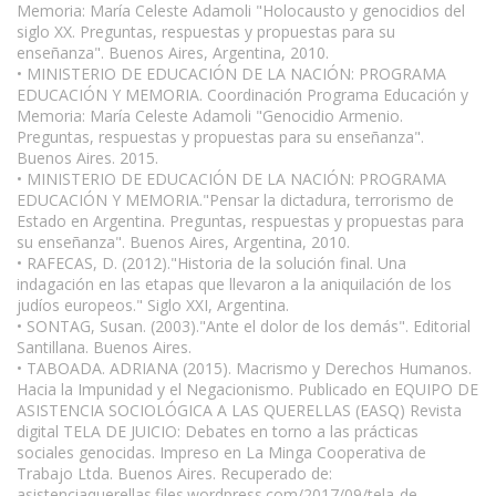
Memoria: María Celeste Adamoli "Holocausto y genocidios del
siglo XX. Preguntas, respuestas y propuestas para su
enseñanza". Buenos Aires, Argentina, 2010.
• MINISTERIO DE EDUCACIÓN DE LA NACIÓN: PROGRAMA
EDUCACIÓN Y MEMORIA. Coordinación Programa Educación y
Memoria: María Celeste Adamoli "Genocidio Armenio.
Preguntas, respuestas y propuestas para su enseñanza".
Buenos Aires. 2015.
• MINISTERIO DE EDUCACIÓN DE LA NACIÓN: PROGRAMA
EDUCACIÓN Y MEMORIA."Pensar la dictadura, terrorismo de
Estado en Argentina. Preguntas, respuestas y propuestas para
su enseñanza". Buenos Aires, Argentina, 2010.
• RAFECAS, D. (2012)."Historia de la solución final. Una
indagación en las etapas que llevaron a la aniquilación de los
judíos europeos." Siglo XXI, Argentina.
• SONTAG, Susan. (2003)."Ante el dolor de los demás". Editorial
Santillana. Buenos Aires.
• TABOADA. ADRIANA (2015). Macrismo y Derechos Humanos.
Hacia la Impunidad y el Negacionismo. Publicado en EQUIPO DE
ASISTENCIA SOCIOLÓGICA A LAS QUERELLAS (EASQ) Revista
digital TELA DE JUICIO: Debates en torno a las prácticas
sociales genocidas. Impreso en La Minga Cooperativa de
Trabajo Ltda. Buenos Aires. Recuperado de:
asistenciaquerellas.files.wordpress.com/2017/09/tela-de-