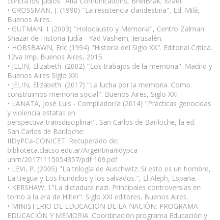
contra los judíos" Alfa Comunications, BneiBrak, Israel.
• GROSSMAN, J. (1990) "La resistencia clandestina", Ed. Milá,
Buenos Aires.
• GUTMAN, I. (2003) "Holocausto y Memoria", Centro Zalman
Shazar de Historia Judía - Yad Vashem, Jerusalén.
• HOBSBAWN, Eric (1994) "Historia del Siglo XX". Editorial Crítica.
12va Imp. Buenos Aires, 2015.
• JELIN, Elizabeth. (2002) "Los trabajos de la memoria". Madrid y
Buenos Aires Siglo XXI
• JELIN, Elizabeth. (2017) "La lucha por la memoria. Como
construimos memoria social". Buenos Aires, Siglo XXI
• LANATA, José Luis - Compilador/a (2014) "Prácticas genocidas
y violencia estatal: en
perspectiva transdisciplinar". San Carlos de Bariloche, la ed. -
San Carlos de Bariloche:
IIDyPCa-CONICET. Recuperado de:
biblioteca.clacso.edu.ar/Argentina/iidypca-
unrn/20171115054357/pdf 109.pdf
• LEVI, P. (2005) "La trilogía de Auschwitz: Si esto es un hombre,
La tregua y Los hundidos y los salvados.", El Aleph, España.
• KERSHAW, I."La dictadura nazi. Principales controversias en
torno a la era de Hitler". Siglo XXI editores, Buenos Aires.
• MINISTERIO DE EDUCACIÓN DE LA NACIÓN: PROGRAMA
EDUCACIÓN Y MEMORIA. Coordinación programa Educación y