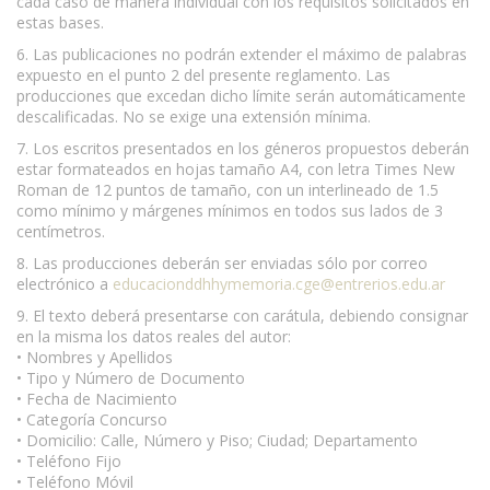
cada caso de manera individual con los requisitos solicitados en
estas bases.
6. Las publicaciones no podrán extender el máximo de palabras
expuesto en el punto 2 del presente reglamento. Las
producciones que excedan dicho límite serán automáticamente
descalificadas. No se exige una extensión mínima.
7. Los escritos presentados en los géneros propuestos deberán
estar formateados en hojas tamaño A4, con letra Times New
Roman de 12 puntos de tamaño, con un interlineado de 1.5
como mínimo y márgenes mínimos en todos sus lados de 3
centímetros.
8. Las producciones deberán ser enviadas sólo por correo
electrónico a
educacionddhhymemoria.cge@entrerios.edu.ar
9. El texto deberá presentarse con carátula, debiendo consignar
en la misma los datos reales del autor:
• Nombres y Apellidos
• Tipo y Número de Documento
• Fecha de Nacimiento
• Categoría Concurso
• Domicilio: Calle, Número y Piso; Ciudad; Departamento
• Teléfono Fijo
• Teléfono Móvil