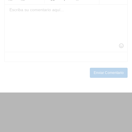
-
-
-
-
-
-
-
-
-
-
-
-
-
-
-
-
-
-
-
-
-
-
-
-
-
-
-
-
-
-
-
-
-
-
-
-
Enviar Comentario