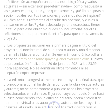
definitivos. Se acompañarán de una nota biográfica y varios
epígrafes —sin extensión predeterminada— como respuesta a
las siguientes preguntas: ¿por qué escribes? ¿Qué libro aspiras a
escribir, cuáles son tus intenciones y qué modelos te inspiran?
¿Cuáles son tus referentes al escribir tus poemas, y cuáles al
pensar en este libro? ¿Has esbozado ya una estructura, tienes
un título para esta obra? No dudes en incluir todas aquellas
reflexiones que te parezcan de interés para que conozcamos tu
proyecto.
3. Las propuestas incluirán en la primera página el título del
proyecto, el nombre real de su autora o autor y una dirección
de email válida para contactar. Se enviarán como único pdf a la
dirección
premioanasantospayan@labellavarsovia.com
.
El plazo
de presentación finalizará el 20 de junio de 2021 a las 23.59
(hora española). No se admitirán otros formatos ni se
aceptarán copias impresas.
4. La editorial escogerá al menos cinco proyectos finalistas, que
promocionará con el fin de dar a conocer la obra de sus autoras
y autores; no se compromete a publicar todos los proyectos
seleccionados en esta fase. El jurado, cuya composición se hará
pública coincidiendo con la difusión del fallo, podrá entrevistar
de manera virtual a las autoras y los autores de los proyectos
finalistas. Al jurado, que actuará con libertad y discreción, y