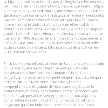
su hija Luna, comenzó los estudios de Geografía e Historia en la
UAH. Desde sus años universitarios, impulsó con Pedro J. Miguel
numerosos proyectos editoriales, que empezaron con el fanzine
Barataria y culminaron con la revista Salamandria y la editorial El
Gaviero. También escribió crítica de arte para la web Espacio
Luke e impulsó iniciativas culturales como el festival de la
lectura LILEC o los ciclos «Poesía bífida» y «Escrito por mujeres
y qué». Todas ellas se celebraron en Almería, ciudad a la que se
trasladó en 1996 después de enamorarse de los atardeceres en
Cabo de Gata. Ana Santos Payán, también conocida en redes
sociales como Ana Gaviera, falleció a causa de un cáncer en
2014, con tan solo 41 años.
www.escritores.org
En su labor como editora, al frente de Salamandria y sobre todo
de El Gaviero, Ana Santos Payán se anticipó a muchas
conversaciones hoy centrales: la importancia del trabajo
conjunto en torno al texto por parte de quien escribe y de quien
edita; el vínculo directo entre editoriales y librerías
independientes; o el cuidado del libro como objeto y de la
lectura como reflexión, pero también como experiencia. Ana
Santos Payán prestó también generosa atención a quienes
comenzaban a escribir, apostando por textos de calidad y
riesgo que quizá no hubieran encontrado su sitio en otros