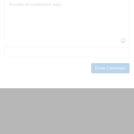
-
-
-
-
-
-
-
-
-
-
-
-
-
-
-
-
-
-
-
-
-
-
-
-
-
-
-
-
-
-
-
-
-
Enviar Comentario