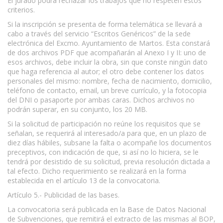
El jurado podrá rechazar los trabajos que no respeten estos
criterios.
Si la inscripción se presenta de forma telemática se llevará a
cabo a través del servicio “Escritos Genéricos” de la sede
electrónica del Excmo. Ayuntamiento de Martos. Esta constará
de dos archivos PDF que acompañarán al Anexo I y II: uno de
esos archivos, debe incluir la obra, sin que conste ningún dato
que haga referencia al autor; el otro debe contener los datos
personales del mismo: nombre, fecha de nacimiento, domicilio,
teléfono de contacto, email, un breve currículo, y la fotocopia
del DNI o pasaporte por ambas caras. Dichos archivos no
podrán superar, en su conjunto, los 20 MB.
Si la solicitud de participación no reúne los requisitos que se
señalan, se requerirá al interesado/a para que, en un plazo de
diez días hábiles, subsane la falta o acompañe los documentos
preceptivos, con indicación de que, si así no lo hiciera, se le
tendrá por desistido de su solicitud, previa resolución dictada a
tal efecto. Dicho requerimiento se realizará en la forma
establecida en el artículo 13 de la convocatoria.
Artículo 5.- Publicidad de las bases.
La convocatoria será publicada en la Base de Datos Nacional
de Subvenciones, que remitirá el extracto de las mismas al BOP,