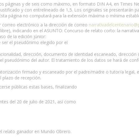
 dos páginas y de seis como máximo, en formato DIN A4, en Times 
justificado y con entrelineado de 1,5. Los originales se presentarán
 Esta página no computará para la extensión máxima o mínima establ
correo electrónico a la dirección de correo
narrativadelcentenario@
libre), indicando en el ASUNTO: Concurso de relato corto: la narrati
so de la edición júnior:
e ser el pseudónimo elegido por el
ionalidad, dirección, documento de identidad escaneado, dirección d
el pseudónimo del autor. El tratamiento de los datos se hará de co
torización firmado y escaneado por el padre/madre o tutor/a legal, e
el plazo de recepción.
cerse públicas estas bases, finalizando
antes del 20 de julio de 2021, así como
del relato ganador en Mundo Obrero.