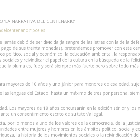
 ‘LA NARRATIVA DEL CENTENARIO’
vadelcentenario@pce.es
jamás debió de ser dividida (la sangre de las letras con la de la de
e el pago de sus treinta monedas), pretendemos promover con este cer
político, social y económico, la educación ambiental, la responsabili
sociales y reivindicar el papel de la cultura en la búsqueda de la felic
 la pluma es, fue y será siempre más fuerte pero sobre todo más n
ara mayores de 18 años y uno júnior para menores de esa edad, sujet
de las lenguas del Estado, hasta un máximo de tres por persona, siem
idad. Los mayores de 18 años concursarán en la edición sénior y los 
lante un consentimiento escrito de su tutor/a legal.
ta, por lo menos a uno de los valores de la democracia, de la justicia 
rtunidades entre mujeres y hombres en los ámbitos político, social y 
riqueza, la historia de los movimientos sociales o la reivindicación del