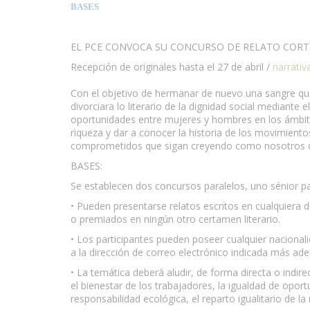
BASES
EL PCE CONVOCA SU CONCURSO DE RELATO CORTO
Recepción de originales hasta el 27 de abril /
narrati
www.escritores.org
Con el objetivo de hermanar de nuevo una sangre que 
divorciara lo literario de la dignidad social mediant
oportunidades entre mujeres y hombres en los ámbitos 
riqueza y dar a conocer la historia de los movimientos 
comprometidos que sigan creyendo como nosotros que
BASES:
Se establecen dos concursos paralelos, uno sénior p
• Pueden presentarse relatos escritos en cualquiera 
o premiados en ningún otro certamen literario.
• Los participantes pueden poseer cualquier nacional
a la dirección de correo electrónico indicada más ade
• La temática deberá aludir, de forma directa o indirec
el bienestar de los trabajadores, la igualdad de opo
responsabilidad ecológica, el reparto igualitario de la 