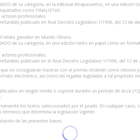
IADO de su categoría, en la editorial Atrapasueños, en una edición 
, etiquetados como FINALISTAS.
r actores profesionales.
o refundido publicado en Real Decreto Legislativo 1/1996, del 12 de abri
del relato ganador en Mundo Obrero.
MIADO de su categoría, en una edición tanto en papel como en formato
r actores profesionales.
o refundido publicado en el Real Decreto Legislativo 1/1996, del 12 de a
r, que no consiguieran hacerse con el premio recibirán como retorno po
ato electrónico, así como las regalías legisladas a tal propósito en
ublicados en ningún medio o soporte durante un período de doce (12)
.
nveniente los textos seleccionados por el jurado. En cualquier caso, 
 términos que determina la legislación vigente.
eptación de las presentes bases.