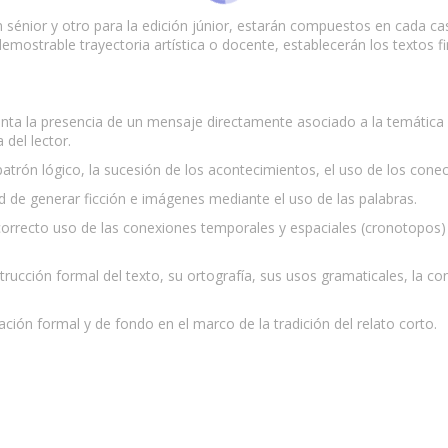
n sénior y otro para la edición júnior, estarán compuestos en cada c
mostrable trayectoria artística o docente, establecerán los textos fi
enta la presencia de un mensaje directamente asociado a la temática d
 del lector.
 patrón lógico, la sucesión de los acontecimientos, el uso de los conect
dad de generar ficción e imágenes mediante el uso de las palabras.
l correcto uso de las conexiones temporales y espaciales (cronotopos) 
strucción formal del texto, su ortografía, sus usos gramaticales, la c
vación formal y de fondo en el marco de la tradición del relato corto.