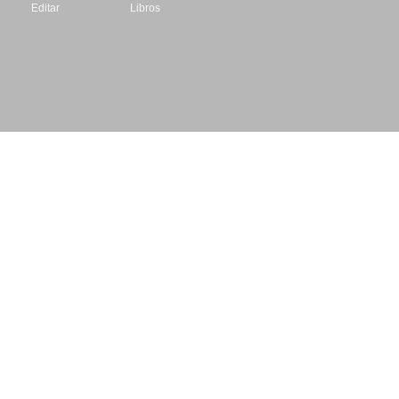
Editar
Libros
Datos de contacto
Escritores.org
CIF: B61195087
Email: info@escritores.org
Web: www.escritores.org