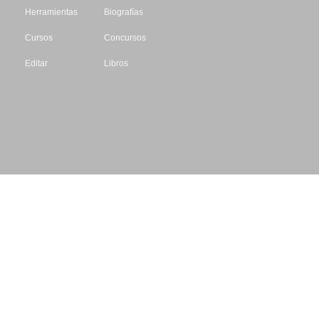
Herramientas
Biografías
Cursos
Concursos
Editar
Libros
Datos de contacto
Escritores.org
CIF: B61195087