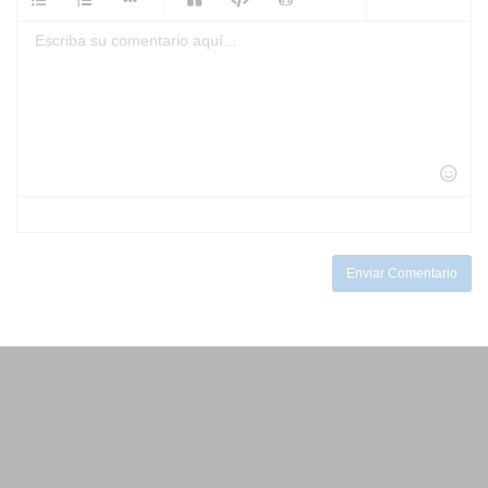
-
-
-
-
-
-
-
-
-
-
-
-
-
-
-
-
-
-
-
-
-
-
-
-
-
-
-
-
-
-
-
-
-
-
-
-
-
-
Enviar Comentario