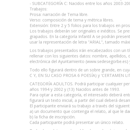
- SUBCATEGORÍA C: Nacidos entre los años 2003-20
Trabajos:
Prosa: narración de Tema libre.
Verso: composición de tema y métrica libres.
Extensión: Entre 2 y 5 folios para los trabajos en pro
Los trabajos deberán ser originales e inéditos. Se p
grapados. En la categoría Infantil A se podrán present
usar la representación de letra "ARIAL", tamado máx
Los trabajos presentados irán encabezados con un títu
rellenar con los siguientes datos: nombre, apellidos, 
electrónica del Ayuntamiento (www.sedesegorbe.es) y
Todo ello figurará dentro de un sobre grande, en cu
C Y, EN SU CASO PROSA 6 POESÍA) y 'CERTAMEN L
CATEGORÍA ADULTOS. Podrá participar cualquier person
años 1994 y 2002 y (13) Nacidos antes de 1993.
Para optar a esta categoría, el interesado deberá e
figurará un texto inicial, a partir del cual deberá desarr
El participante enviará su trabajo a través del siguien
a) un documento que contenga el relato, al que le dar
b) la ficha de inscripción.
Cada participante podrá presentar un único relato.