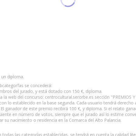
 un diploma.
ubcategorfas se concederá:
embros del jurado, y está dotado con 150 €, diploma.
n a la web del concurso: centrocultural.serorbe.es sección "PREMIO
con lo establecido en la base segunda. Cada usuario tendrá derecho a
 El ganador de este premio recibirá 100 €, y diploma. Si el relato gan
guiente en número de votos, siempre que el jurado así lo estime conv
r su nacimiento o residencia en la Comarca del Alto Palancia.
odas las categorías establecidas, se tendrá en cuenta la calidad litera