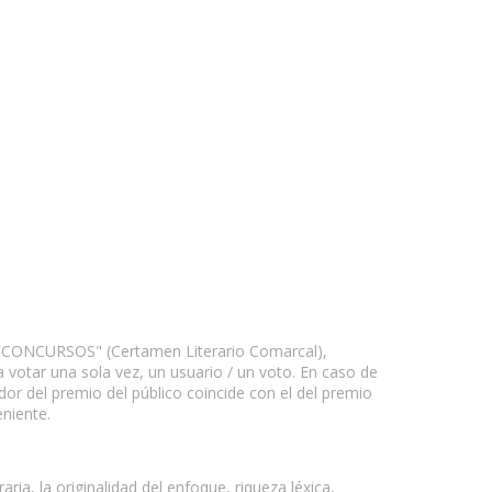
S Y CONCURSOS" (Certamen Literario Comarcal),
 votar una sola vez, un usuario / un voto. En caso de
ador del premio del público coincide con el del premio
eniente.
ria, la originalidad del enfoque, riqueza léxica,