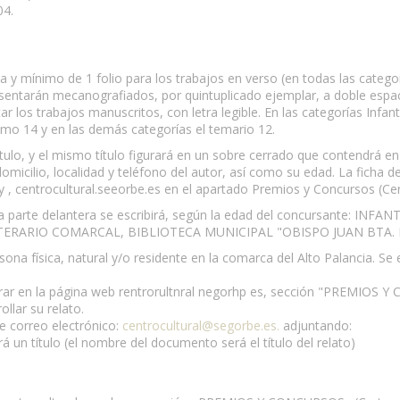
04.
sa y mínimo de 1 folio para los trabajos en verso (en todas las categor
resentarán mecanografiados, por quintuplicado ejemplar, a doble espa
ar los trabajos manuscritos, con letra legible. En las categorías Infa
imo 14 y en las demás categorías el temario 12.
lo, y el mismo título figurará en un sobre cerrado que contendrá en s
domicilio, localidad y teléfono del autor, así como su edad. La ficha 
 , centrocultural.seeorbe.es en el apartado Premios y Concursos (Ce
ya parte delantera se escribirá, según la edad del concursante: INF
ITERARIO COMARCAL, BIBLIOTECA MUNICIPAL "OBISPO JUAN BTA. 
a física, natural y/o residente en la comarca del Alto Palancia. Se 
ntrar en la página web rentrorultnral negorhp es, sección "PREMIOS
ollar su relato.
te correo electrónico:
centrocultural@segorbe.es
.
adjuntando:
á un título (el nombre del documento será el título del relato)