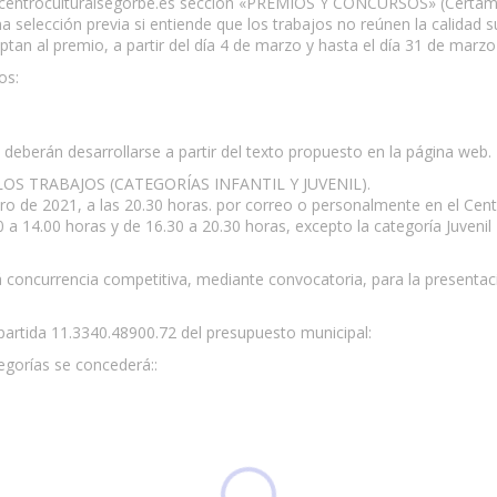
b centroculturalsegorbe.es sección «PREMIOS Y CONCURSOS» (Certamen
a selección previa si entiende que los trabajos no reúnen la calidad s
ptan al premio, a partir del día 4 de marzo y hasta el día 31 de marzo
os:
y deberán desarrollarse a partir del texto propuesto en la página web.
OS TRABAJOS (CATEGORÍAS INFANTIL Y JUVENIL).
o de 2021, a las 20.30 horas. por correo o personalmente en el Centr
 a 14.00 horas y de 16.30 a 20.30 horas, excepto la categoría Juvenil I
 concurrencia competitiva, mediante convocatoria, para la presenta
 partida 11.3340.48900.72 del presupuesto municipal:
egorías se concederá::