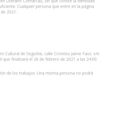
 Literario Comarcal), sin que conste la identidad
uficiente. Cualquier persona que entre en la página
 de 2021.
o Cultural de Segorbe, calle Cronista Jaime Faus. s/n.
I que finalizará el 26 de febrero de 2021 a las 24:00.
ción de los trabajos. Una misma persona no podrá