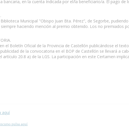
bancaria, en la cuenta Indicada por el/la beneficiario/a. El pago de
.
iblioteca Municipal "Obispo Juan Bta. Pérez", de Segorbe, pudiendo 
 siempre haciendo mención al premio obtenido. Los no premiados podr
ORIA.
n el Boletín Oficial de la Provincia de Castellón publicándose el text
ublicidad de la convocatoria en el BOP de Castellón se llevará a cab
artículo 20.8 a) de la LGS. La participación en este Certamen implic
 esta página.
a aquí
oncurso pulsa aquí