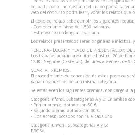
Todos los relatos serán publicados en la página we
del participante; no obstante el jurado podrá hacer un
web del concurso podrá leer y votar los relatos que o
El texto del relato debe cumplir los siguientes requisit
- Contener un mínimo de 1.500 palabras.
- Estar escrito en lengua castellana.
Los relatos presentados serán originales e inéditos, 
TERCERA.- LUGAR Y PLAZO DE PRESENTACIÓN DE L
Los trabajos podrán presentarse hasta el 26 de febrer
12400 Segorbe (Castellón), de lunes a viernes, de 9.00
CUARTA.- PREMIOS.
El procedimiento de concesión de estos premios será
ganar dos premios de una misma categoría.
Se establecen los siguientes premios, con cargo a la
Categoría Infantil. Subcategorías A y B: En ambas cat
• Primer premio, dotado con 50 €.
• Segundo premio dotado con 30 €.
• Dos accésit, dotados con 10 € cada uno.
Categoría Junvenil. Subcategorías A y B:
PROSA: