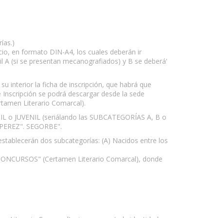
ías.)
cio, en formato DIN-A4, los cuales deberán ir
ntil A (si se presentan mecanografiados) y B se deberá'
u interior la ficha de inscripción, que habrá que
de Inscripción se podrá descargar desde la sede
rtamen Literario Comarcal).
ANTIL o JUVENIL (seriálando las SUBCATEGORÍAS A, B o
PEREZ". SEGORBE".
establecerán dos subcategorías: (A) Nacidos entre los
 Y CONCURSOS" (Certamen Literario Comarcal), donde