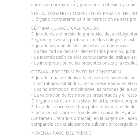
corrección ortográfica y gramatical, cohesión y coher
SEXTA.- ÓRGANOS COMPETENTES PARA LA INSTRU
El órgano competente para la instrucción de este proc
SÉPTIMA.- JURADO CALIFICADOR.
El Jurado estará presidido por la Alcaldesa del Ayu
Segorbe y diversos profesores de los colegios e insti
El jurado dispone de las siguientes competencias:
- La facultad de declarar desiertos los premios, justi
- La identificación de el/la concursante del trabajo se
- La interpretación de las presentes bases y la resol
OCTAVA.- PROCEDIMIENTO DE CONCESIÓN.
El Jurado, una vez finalizado el plazo de admisión, se
- Los trabajos admitidos, de los presentados en el c
- Los no admitidos, indicándose las razones de la exc
- La valoración de los trabajos presentados y el res
El órgano instructor, a la vista del acta, emitirá pro
El fallo del concurso se hará público durante el fin 
El acta se publicará en la sede electrónica del Ay
(Certamen Literario Comarcal), en la página de Faceb
compatible con cualquier otra subvención otorgada po
NOVENA.- PAGO DEL PREMIO.