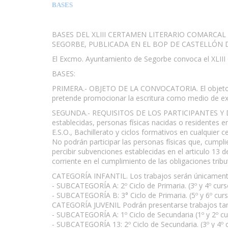
BASES
BASES DEL XLIII CERTAMEN LITERARIO COMARC
SEGORBE, PUBLICADA EN EL BOP DE CASTELLÓN D
El Excmo. Ayuntamiento de Segorbe convoca el XLIII 
BASES:
PRIMERA.- OBJETO DE LA CONVOCATORIA. El objeto de es
pretende promocionar la escritura como medio de exp
SEGUNDA.- REQUISITOS DE LOS PARTICIPANTES Y DE 
establecidas, personas físicas nacidas o residentes en
E.S.O., Bachillerato y ciclos formativos en cualquier 
No podrán participar las personas físicas que, cumpli
percibir subvenciones establecidas en el articulo 13
corriente en el cumplimiento de las obligaciones tribut
CATEGORÍA INFANTIL. Los trabajos serán únicament
- SUBCATEGORÍA A: 2º Ciclo de Primaria. (3º y 4º curs
- SUBCATEGORÍA B: 3° Ciclo de Primaria. (5º y 6º curso
CATEGORÍA JUVENIL Podrán presentarse trabajos tant
- SUBCATEGORÍA A: 1º Ciclo de Secundaria (1º y 2º cu
- SUBCATEGORÍA 13: 2º Ciclo de Secundaria. (3º y 4º 