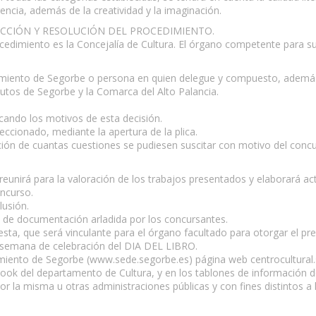
encia, además de la creatividad y la imaginación.
CCIÓN Y RESOLUCIÓN DEL PROCEDIMIENTO.
edimiento es la Concejalía de Cultura. El órgano competente para su 
ntamiento de Segorbe o persona en quien delegue y compuesto, además,
tutos de Segorbe y la Comarca del Alto Palancia.
ficando los motivos de esta decisión.
leccionado, mediante la apertura de la plica.
ución de cuantas cuestiones se pudiesen suscitar con motivo del concu
 reunirá para la valoración de los trabajos presentados y elaborará act
oncurso.
lusión.
to de documentación arladida por los concursantes.
puesta, que será vinculante para el órgano facultado para otorgar el pr
de semana de celebración del DIA DEL LIBRO.
untamiento de Segorbe (www.sede.segorbe.es) página web centrocultu
ook del departamento de Cultura, y en los tablones de información de
r la misma u otras administraciones públicas y con fines distintos a 