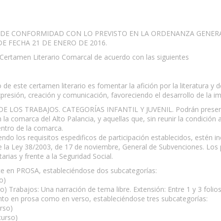
AL DE CONFORMIDAD CON LO PREVISTO EN LA ORDENANZA GENE
E FECHA 21 DE ENERO DE 2016.
Certamen Literario Comarcal de acuerdo con las siguientes
te certamen literario es fomentar la afición por la literatura y des
resión, creación y comunicación, favoreciendo el desarrollo de la i
LOS TRABAJOS. CATEGORÍAS INFANTIL Y JUVENIL. Podrán presentar
 la comarca del Alto Palancia, y aquellas que, sin reunir la condición
centro de la comarca.
endo los requisitos espedificos de participación establecidos, estén i
 de la Ley 38/2003, de 17 de noviembre, General de Subvenciones. Los 
arias y frente a la Seguridad Social.
e en PROSA, estableciéndose dos subcategorías:
o)
) Trabajos: Una narración de tema libre. Extensión: Entre 1 y 3 folios
o en prosa como en verso, estableciéndose tres subcategorías:
rso)
curso)