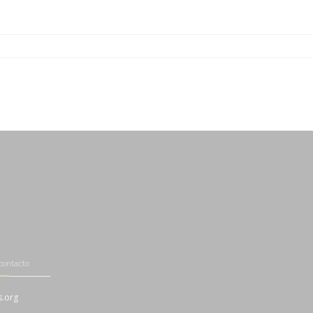
-
-
-
-
-
-
contacto
s.org