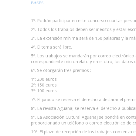
BASES
1º. Podrán participar en este concurso cuantas pers
2º. Todos los trabajos deben ser inéditos y estar escr
3º. La extensión mínima será de 150 palabras y la máxi
4º. El tema será libre.
5º. Los trabajos se mandarán por correo electrónico a
correspondiente microrrelato y en el otro, los datos 
6º. Se otorgarán tres premios :
1º: 200 euros
2º: 150 euros
3º: 100 euros
7º. El jurado se reserva el derecho a declarar el prem
8º. La revista Aguanaj se reserva el derecho a public
9º. La Asociación Cultural Aguanaj se pondrá en cont
proporcionado un teléfono o correo electrónico de c
10º. El plazo de recepción de los trabajos comienza el 