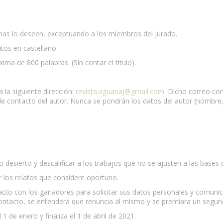
onas lo deseen, exceptuando a los miembros del jurado.
itos en castellano.
ma de 800 palabras. (Sin contar el titulo).
 la siguiente dirección:
revista.aguanaj@gmail.com
.
Dicho correo cons
de contacto del autor. Nunca se pondrán los datos del autor (nombre, 
io desierto y descalificar a los trabajos que no se ajusten a las bases
ar los relatos que considere oportuno.
acto con los ganadores para solicitar sus datos personales y comunica
ontacto, se entenderá que renuncia al mismo y se premiara un segundo
1 de enero y finaliza el 1 de abril de 2021.