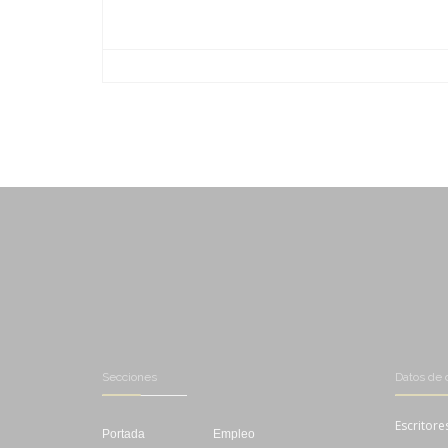
-
-
-
-
-
-
-
-
-
-
-
-
Secciones
Datos de 
Escritore
Portada
Empleo