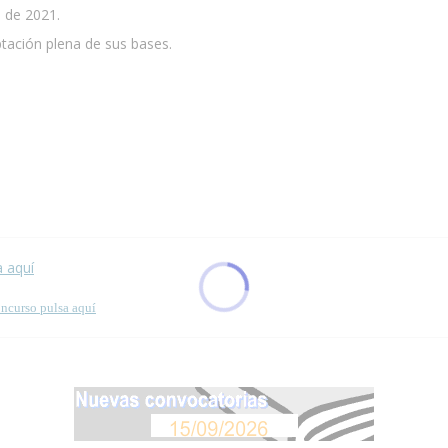
l de 2021.
ptación plena de sus bases.
 esta página.
a aquí
oncurso pulsa aquí