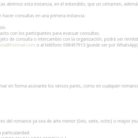
as abrimos esta instancia, en el entendido, que un certamen, ademá
n hacer consultas en una primera instancia.
bio.
to con los participantes para evacuar consultas.
jeto de consulta o intercambio con la organización, podrá ser remit
piola@hotmail.com
o al teléfono 098497913 (puede ser por WhatsApp)
imar en forma asonante los versos pares, como en cualquier romance,
res del romance ya sea de arte menor (Seis, siete, ocho) o mayor (nu
 particularidad: