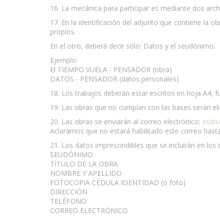
16. La mecánica para participar es mediante dos arch
17. En la identificación del adjunto que contiene la o
propios.
En el otro, deberá decir sólo: Datos y el seudónimo.
Ejemplo:
El TIEMPO VUELA - PENSADOR (obra)
DATOS - PENSADOR (datos personales)
18. Los trabajos deberán estar escritos en hoja A4, f
19. Las obras que no cumplan con las bases serán el
20. Las obras se enviarán al correo electrónico:
esdr
Aclaramos que no estará habilitado este correo hasta 
21. Los datos imprescindibles que se incluirán en los d
SEUDÓNIMO
TÍTULO DE LA OBRA
NOMBRE Y APELLIDO
FOTOCOPIA CÉDULA IDENTIDAD (o foto)
DIRECCIÓN
TELÉFONO
CORREO ELECTRÓNICO