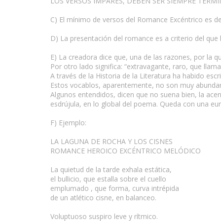
LOS VERSOS IMPARES, DEBEN SER SIEMPRE TERM
C) El mínimo de versos del Romance Excéntrico es de
D) La presentación del romance es a criterio del que 
E) La creadora dice que, una de las razones, por la 
Por otro lado significa: “extravagante, raro, que llama
A través de la Historia de la Literatura ha habido esc
Estos vocablos, aparentemente, no son muy abundan
Algunos entendidos, dicen que no suena bien, la acentu
esdrújula, en lo global del poema. Queda con una eur
F) Ejemplo:
LA LAGUNA DE ROCHA Y LOS CISNES
ROMANCE HEROICO EXCÉNTRICO MELÓDICO
La quietud de la tarde exhala estática,
el bullicio, que estalla sobre el cuello
emplumado , que forma, curva intrépida
de un atlético cisne, en balanceo.
Voluptuoso suspiro leve y rítmico.