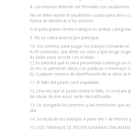
8. Las mismas deberán ser firmadas con seudónimo.
No se debe repetir el seudónimo usado para otros c
forma de identificar a los autores.
Si el participante remite trabajos en ambas categorí
9. No se cobra arancel por participar.
10. Los criterios para juzgar los trabajos tomarán en
A) El contenido, que debe ser claro y que tenga origin
B) Debe estar acorde con el título.
C) Se valorará que la obra presentada contenga un men
D) No se admitirán obras con palabras o mensajes soe
E). Cualquier manera de identificación de la obra, la h
11. El fallo del jurado será inapelable.
12. Una vez que el jurado emita el fallo, si constat
las obras de ese autor serán descalificadas.
13. Se otorgarán los premios y las menciones que el j
ella.
14. Se recibirán los trabajos a partir del 1 de febrer
15. LOS TRABAJOS SE RECEPCIONARÁN ÚNICAMEN