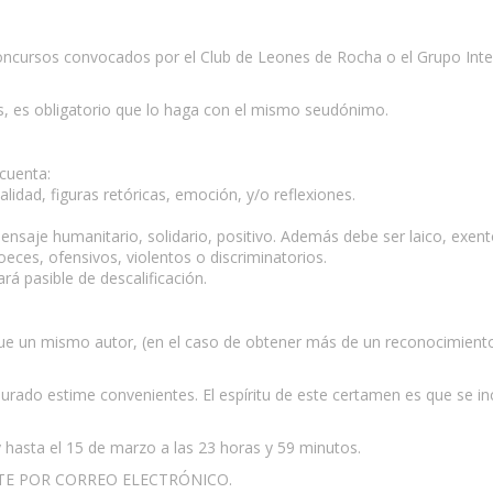
oncursos convocados por el Club de Leones de Rocha o el Grupo Int
as, es obligatorio que lo haga con el mismo seudónimo.
 cuenta:
alidad, figuras retóricas, emoción, y/o reflexiones.
saje humanitario, solidario, positivo. Además debe ser laico, exento d
ces, ofensivos, violentos o discriminatorios.
ará pasible de descalificación.
a que un mismo autor, (en el caso de obtener más de un reconocimien
urado estime convenientes. El espíritu de este certamen es que se inc
o y hasta el 15 de marzo a las 23 horas y 59 minutos.
TE POR CORREO ELECTRÓNICO.