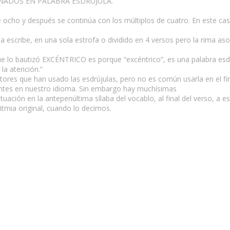
INADOS EN PALABRA ESDRÚJULA.
 ocho y después se continúa con los múltiplos de cuatro. En este c
la escribe, en una sola estrofa o dividido en 4 versos pero la rima a
que lo bautizó EXCÉNTRICO es porque “excéntrico”, es una palabra esd
 la atención.”
ritores que han usado las esdrújulas, pero no es común usarla en el fin
tes en nuestro idioma. Sin embargo hay muchísimas
ación en la antepenúltima sílaba del vocablo, al final del verso, a est
itmia original, cuando lo decimos.