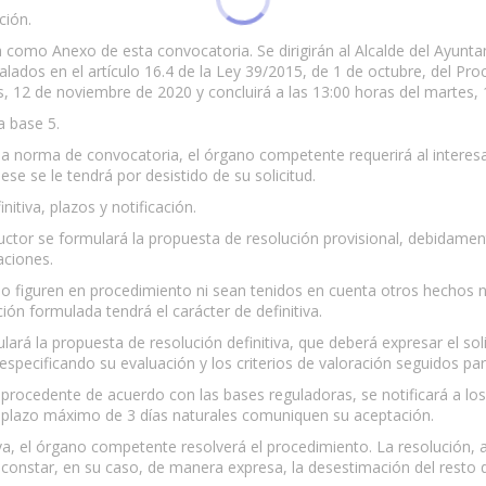
ción.
a como Anexo de esta convocatoria. Se dirigirán al Alcalde del Ayunta
lados en el artículo 16.4 de la Ley 39/2015, de 1 de octubre, del Pr
es, 12 de noviembre de 2020 y concluirá a las 13:00 horas del martes,
a base 5.
 en la norma de convocatoria, el órgano competente requerirá al inter
ese se le tendrá por desistido de su solicitud.
nitiva, plazos y notificación.
ructor se formulará la propuesta de resolución provisional, debidamen
aciones.
no figuren en procedimiento ni sean tenidos en cuenta otros hechos n
ión formulada tendrá el carácter de definitiva.
lará la propuesta de resolución definitiva, que deberá expresar el soli
especificando su evaluación y los criterios de valoración seguidos par
e procedente de acuerdo con las bases reguladoras, se notificará a 
 el plazo máximo de 3 días naturales comuniquen su aceptación.
va, el órgano competente resolverá el procedimiento. La resolución, a
 constar, en su caso, de manera expresa, la desestimación del resto de