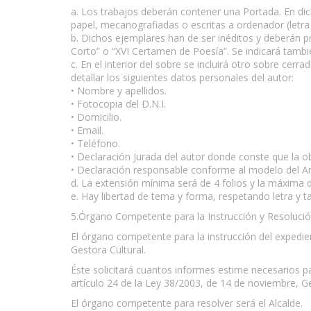
a. Los trabajos deberán contener una Portada. En dic
papel, mecanografiadas o escritas a ordenador (letra
b. Dichos ejemplares han de ser inéditos y deberán 
Corto” o “XVI Certamen de Poesía”. Se indicará tambié
c. En el interior del sobre se incluirá otro sobre cerr
detallar los siguientes datos personales del autor:
• Nombre y apellidos.
• Fotocopia del D.N.I.
• Domicilio.
• Email.
• Teléfono.
• Declaración Jurada del autor donde conste que la 
• Declaración responsable conforme al modelo del An
d. La extensión mínima será de 4 folios y la máxima d
e. Hay libertad de tema y forma, respetando letra y 
5.Órgano Competente para la Instrucción y Resolució
El órgano competente para la instrucción del expedient
Gestora Cultural.
Éste solicitará cuantos informes estime necesarios p
artículo 24 de la Ley 38/2003, de 14 de noviembre, G
El órgano competente para resolver será el Alcalde.