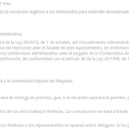
 1 mes.
o la resolución legitima a los interesados para entender desestimada 
ministrativa.
24 de la Ley 39/2015, de 1 de octubre, del Procedimiento Administra
vo de reposición ante el Alcalde de este Ayuntamiento, en el término
curso contencioso administrativo ante el Juzgado de lo Contencioso-A
notificación, de conformidad con el artículo 46 de la Ley 29/1998, de 1
ra y la Universidad Popular de Miajadas.
raria de entrega de premios, que, si la situación sanitaria lo permite, 
tulos de los cinco trabajos finalistas. La comunicación se hará a tr
cinco finalistas o los representantes en quienes estos deleguen. Si 