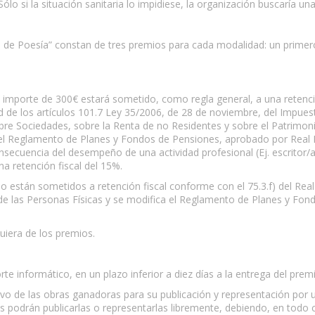
Sólo si la situación sanitaria lo impidiese, la organización buscaría una
en de Poesía” constan de tres premios para cada modalidad: un prim
l importe de 300€ estará sometido, como regla general, a una retenció
d de los artículos 101.7 Ley 35/2006, de 28 de noviembre, del Impues
obre Sociedades, sobre la Renta de no Residentes y sobre el Patrimo
a el Reglamento de Planes y Fondos de Pensiones, aprobado por Real 
ecuencia del desempeño de una actividad profesional (Ej. escritor/a)
a retención fiscal del 15%.
 no están sometidos a retención fiscal conforme con el 75.3.f) del Re
de las Personas Físicas y se modifica el Reglamento de Planes y Fo
quiera de los premios.
 informático, en un plazo inferior a diez días a la entrega del premi
o de las obras ganadoras para su publicación y representación por un
res podrán publicarlas o representarlas libremente, debiendo, en todo