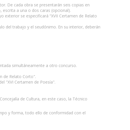
utor. De cada obra se presentarán seis copias en
escrita a una o dos caras (opcional).
 exterior se especificará “XVII Certamen de Relato
tulo del trabajo y el seudónimo. En su interior, deberán
sentada simultáneamente a otro concurso.
en de Relato Corto".
del "XVI Certamen de Poesía".
 Concejalía de Cultura, en este caso, la Técnico
empo y forma, todo ello de conformidad con el