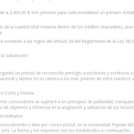
nde a 2.400,00 €; tres premios para cada modalidad: un primero dotad
 de la cuantía total máxima dentro de los créditos disponibles, una c
a.
stará sometida a las reglas del artículo 58 del Reglamento de la Ley 3
e la Subvención
orgando un premio de reconocido prestigio a escritores y escritoras c
rnacional y alentar en su carrera a los más jóvenes de entre nuestros 
to Corto y Poesía.
e convocatoria se sujetará a los principios de publicidad, transparen
 de objetivos y eficiencia en la asignación y utilización de los recurs
Acreditarlos
esencialmente o bien por correo postal, en la Universidad Popular d
l s/n). La forma y los requisitos son los establecidos a continuación: