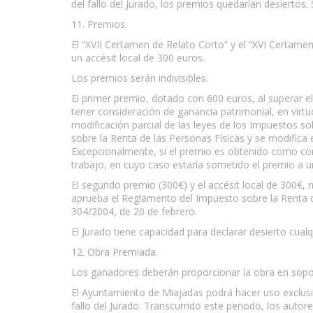
del fallo del Jurado, los premios quedarían desiertos. 
11. Premios.
El “XVII Certamen de Relato Corto” y el “XVI Certam
un accésit local de 300 euros.
Los premios serán indivisibles.
El primer premio, dotado con 600 euros, al superar e
tener consideración de ganancia patrimonial, en virtu
modificación parcial de las leyes de los Impuestos s
sobre la Renta de las Personas Físicas y se modific
Excepcionalmente, si el premio es obtenido como cons
trabajo, en cuyo caso estaría sometido el premio a un
El segundo premio (300€) y el accésit local de 300€,
aprueba el Reglamento del Impuesto sobre la Renta 
304/2004, de 20 de febrero.
El Jurado tiene capacidad para declarar desierto cual
12. Obra Premiada.
Los ganadores deberán proporcionar la obra en soporte
El Ayuntamiento de Miajadas podrá hacer uso exclusiv
fallo del Jurado. Transcurrido este periodo, los auto