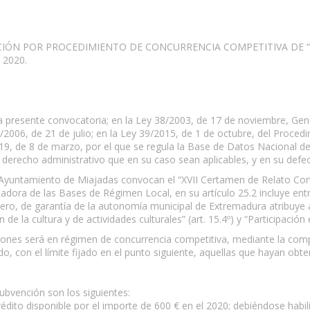
ÓN POR PROCEDIMIENTO DE CONCURRENCIA COMPETITIVA DE “XV
2020.
la presente convocatoria; en la Ley 38/2003, de 17 de noviembre, Ge
006, de 21 de julio; en la Ley 39/2015, de 1 de octubre, del Proced
19, de 8 de marzo, por el que se regula la Base de Datos Nacional de
derecho administrativo que en su caso sean aplicables, y en su defe
l Ayuntamiento de Miajadas convocan el “XVII Certamen de Relato Cor
ladora de las Bases de Régimen Local, en su artículo 25.2 incluye ent
nero, de garantía de la autonomía municipal de Extremadura atribuye
e la cultura y de actividades culturales” (art. 15.4º) y “Participación
ones será en régimen de concurrencia competitiva, mediante la compa
o, con el límite fijado en el punto siguiente, aquellas que hayan obt
ubvención son los siguientes:
édito disponible por el importe de 600 € en el 2020; debiéndose habili