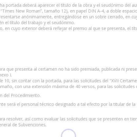
ha portada deberá aparecer el título de la obra y el seudónimo del a
 “Times New Roman”, tamaño 12), en papel DIN A-4, a doble espacio, 
presentarse anónimamente, entregándose en un sobre cerrado, en cuyo
n el título del trabajo y el seudónimo.
ado, en cuyo exterior deberá reflejar el premio al que se presenta, el tí
obra que presenta al certamen no ha sido premiada, publicada ni pre
exo I.
e 10, sin contar con la portada, para las solicitudes del "XVII Certam
tamaño, con una extensión máxima de 40 versos, para las solicitudes 
n del Procedimiento.
e será el personal técnico designado a tal efecto por la titular de la
ara resolver, así como evaluar las solicitudes que se presenten en ti
eneral de Subvenciones.