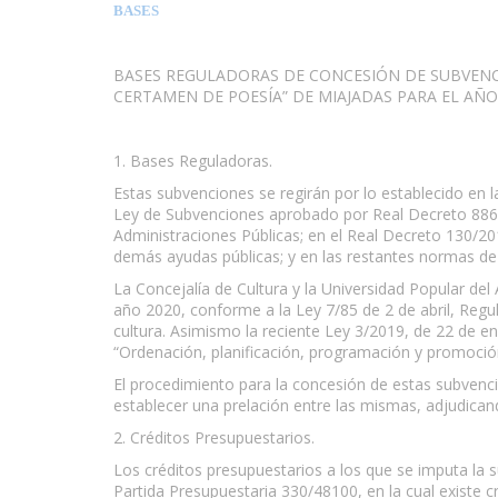
BASES
BASES REGULADORAS DE CONCESIÓN DE SUBVENCI
CERTAMEN DE POESÍA” DE MIAJADAS PARA EL AÑO 
1. Bases Reguladoras.
Estas subvenciones se regirán por lo establecido en 
Ley de Subvenciones aprobado por Real Decreto 886/2
Administraciones Públicas; en el Real Decreto 130/20
demás ayudas públicas; y en las restantes normas de 
La Concejalía de Cultura y la Universidad Popular de
año 2020, conforme a la Ley 7/85 de 2 de abril, Regu
cultura. Asimismo la reciente Ley 3/2019, de 22 de e
“Ordenación, planificación, programación y promoción d
El procedimiento para la concesión de estas subvenci
establecer una prelación entre las mismas, adjudicand
2. Créditos Presupuestarios.
Los créditos presupuestarios a los que se imputa la s
Partida Presupuestaria 330/48100, en la cual existe cr