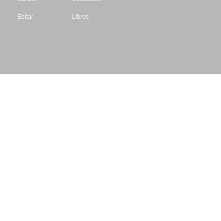
Editar
Libros
Datos de contacto
Escritores.org
CIF: B61195087