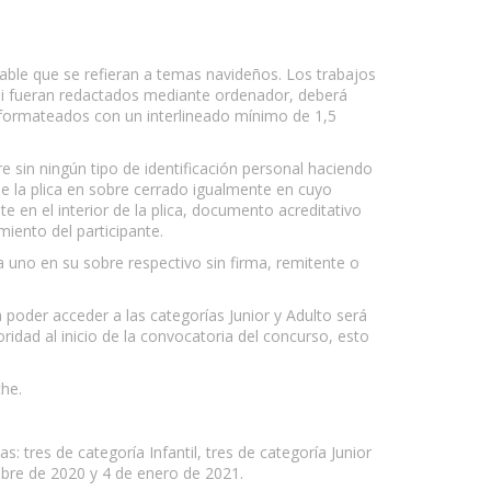
sable que se refieran a temas navideños. Los trabajos
 Si fueran redactados mediante ordenador, deberá
r formateados con un interlineado mínimo de 1,5
re sin ningún tipo de identificación personal haciendo
irse la plica en sobre cerrado igualmente en cuyo
te en el interior de la plica, documento acreditativo
miento del participante.
 uno en su sobre respectivo sin firma, remitente o
ra poder acceder a las categorías Junior y Adulto será
ridad al inicio de la convocatoria del concurso, esto
che.
s: tres de categoría Infantil, tres de categoría Junior
mbre de 2020 y 4 de enero de 2021.