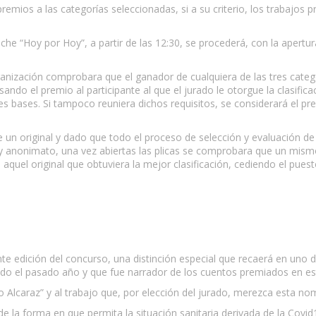
 premios a las categorías seleccionadas, si a su criterio, los trabajos 
che “Hoy por Hoy”, a partir de las 12:30, se procederá, con la apertur
 organización comprobara que el ganador de cualquiera de las tres cate
ando el premio al participante al que el jurado le otorgue la clasifi
s bases. Si tampoco reuniera dichos requisitos, se considerará el pre
e un original y dado que todo el proceso de selección y evaluación
 y anonimato, una vez abiertas las plicas se comprobara que un mismo
ta aquel original que obtuviera la mejor clasificación, cediendo el pues
ente edición del concurso, una distinción especial que recaerá en uno
cido el pasado año y que fue narrador de los cuentos premiados en es
o Alcaraz” y al trabajo que, por elección del jurado, merezca esta 
e la forma en que permita la situación sanitaria derivada de la Covi