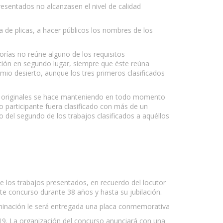
presentados no alcanzasen el nivel de calidad
a de plicas, a hacer públicos los nombres de los
gorías no reúne alguno de los requisitos
cación en segundo lugar, siempre que éste reúna
mio desierto, aunque los tres primeros clasificados
 de originales se hace manteniendo en todo momento
 participante fuera clasificado con más de un
to del segundo de los trabajos clasificados a aquéllos
 de los trabajos presentados, en recuerdo del locutor
te concurso durante 38 años y hasta su jubilación.
nominación le será entregada una placa conmemorativa
d19. La organización del concurso anunciará con una