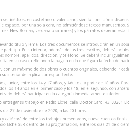
n ser inéditos, en castellano o valenciano, siendo condición indispen
le espacio, por una sola cara, no admitiéndose textos manuscritos.
, Times New Roman, verdana o similares) y los párrafos deberán esta
 llevando título y lema. Los tres documentos se introducirán en un sob
se participa. En su interior, además de los tres escritos, deberá inclu
s: nombre, apellidos, dirección, y teléfono. Se deberá incluir igualmen
ilia en su caso, reflejando la página en la que figura la fecha de naci
ar, con un máximo de dos obras o cuentos originales, debiendo ir cada
su interior de la plica correspondiente.
ños; Junior, entre los 14 y 17 años, y Adultos, a partir de 18 años. Pa
dos los 14 años en el primer caso y los 18, en el segundo, con anterio
ntrario deberá participar en la categoría inmediatamente inferior.
o entregar su trabajo en Radio Elche, calle Doctor Caro, 43. 03201 El
es día 27 de noviembre de 2020, a las 20 horas.
y calificará de entre los trabajos presentados, nueve cuentos finalista
adio Elche SER dentro de su programación, entre los días 21 de dicie