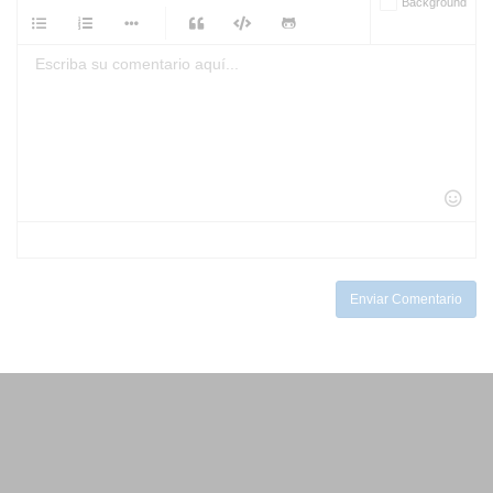
Background
-
-
-
-
-
-
-
-
-
-
-
-
-
-
-
-
-
-
-
-
-
-
-
-
-
-
-
-
-
-
-
-
-
-
-
-
-
-
-
-
-
Enviar Comentario