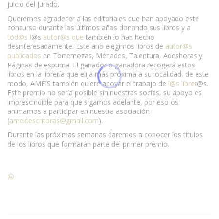
juicio del Jurado.
Queremos agradecer a las editoriales que han apoyado este
concurso durante los últimos años donando sus libros y a
tod@s l
@s
autor@s que
también lo han hecho
desinteresadamente. Este año elegimos libros de
autor@s
publicados
en Torremozas, Ménades, Talentura, Adeshoras y
Páginas de espuma. El ganador o ganadora recogerá estos
libros en la librería que elija más próxima a su localidad, de este
modo, AMÉIS también quiere apoyar el trabajo de
l@s librer
@s.
Este premio no sería posible sin nuestras socias, su apoyo es
imprescindible para que sigamos adelante, por eso os
animamos a participar en nuestra asociación
(
ameisescritoras@gmail.com
).
Durante las próximas semanas daremos a conocer los títulos
de los libros que formarán parte del primer premio.
©
Condiciones para la reproducción de contenidos de esta
página.