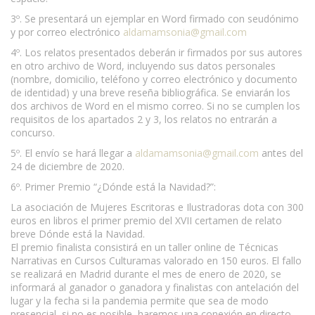
3º. Se presentará un ejemplar en Word firmado con seudónimo
y por correo electrónico
aldamamsonia@gmail.com
4º. Los relatos presentados deberán ir firmados por sus autores
en otro archivo de Word, incluyendo sus datos personales
(nombre, domicilio, teléfono y correo electrónico y documento
de identidad) y una breve reseña bibliográfica. Se enviarán los
dos archivos de Word en el mismo correo. Si no se cumplen los
requisitos de los apartados 2 y 3, los relatos no entrarán a
concurso.
5º. El envío se hará llegar a
aldamamsonia@gmail.com
antes del
24 de diciembre de 2020.
6º. Primer Premio “¿Dónde está la Navidad?”:
La asociación de Mujeres Escritoras e Ilustradoras dota con 300
euros en libros el primer premio del XVII certamen de relato
breve Dónde está la Navidad.
El premio finalista consistirá en un taller online de Técnicas
Narrativas en Cursos Culturamas valorado en 150 euros. El fallo
se realizará en Madrid durante el mes de enero de 2020, se
informará al ganador o ganadora y finalistas con antelación del
lugar y la fecha si la pandemia permite que sea de modo
presencial, si no es posible, haremos una conexión en directo