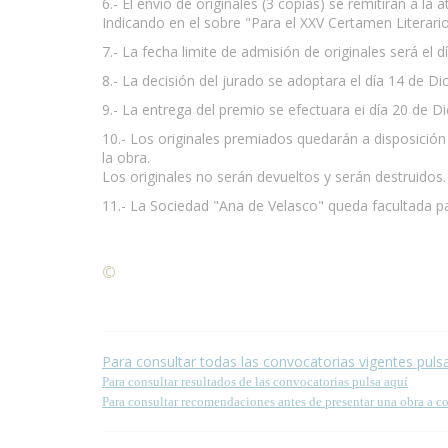
6.- El envío de originales (3 copias) se remitirán a l
Indicando en el sobre "Para el XXV Certamen Literario
7.- La fecha limite de admisión de originales será el
8.- La decisión del jurado se adoptara el día 14 de 
9.- La entrega del premio se efectuara ei día 20 de Di
10.- Los originales premiados quedarán a disposición 
la obra.
Los originales no serán devueltos y serán destruidos.
11.- La Sociedad "Ana de Velasco" queda facultada par
©
Condiciones para la reproducción de contenidos de
Para consultar todas las convocatorias vigentes puls
Para consultar resultados de las convocatorias pulsa aquí
Para consultar recomendaciones antes de presentar una obra a c