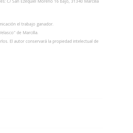
sores: C/ San Ezequiel Moreno 16 bajo, 31340 Marcilla
nicación el trabajo ganador.
Velasco" de Marcilla.
los. El autor conservará la propiedad intelectual de