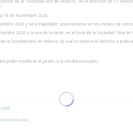
a atención de la "Sociedad Ana de Velasco", en la dirección de CF Ase
".
 día 16 de Noviembre 2020.
Diciembre 2020 y será inapelable, anunciándose en ios medios de comu
ciembre 2020 a la una de la tarde, en el local de la Sociedad "Ana de 
de la Socedad Ana de Velasco, la cual se reserva el derecho a publicar
a poder modificar el jurado si le resulta necesario.
 esta página.
a aquí
oncurso pulsa aquí