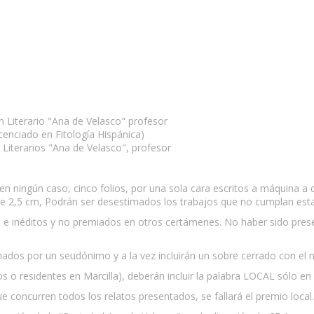
en Literario "Ana de Velasco" profesor
icenciado en Fitología Hispánica)
iterarios "Ana de Velasco", profesor
n ningún caso, cinco folios, por una sola cara escritos a máquina a d
 2,5 cm, Podrán ser desestimados los trabajos que no cumplan es
es e inéditos y no premiados en otros certámenes. No haber sido pr
irmados por un seudónimo y a la vez incluirán un sobre cerrado con el 
s o residentes en Marcilla), deberán incluir la palabra LOCAL sólo en e
concurren todos los relatos presentados, se fallará el premio local.