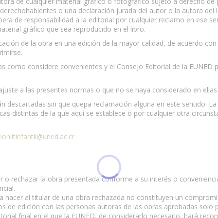
utora de cualquier material gráfico o fotográfico sujeto a derecho de
us derechohabientes o una declaración jurada del autor o la autora del 
era de responsabilidad a la editorial por cualquier reclamo en ese se
terial gráfico que sea reproducido en el libro.
cación de la obra en una edición de la mayor calidad, de acuerdo con 
imirse.
as como considere convenientes y el Consejo Editorial de la EUNED p
 ajuste a las presentes normas o que no se haya considerado en ellas 
án descartadas sin que quepa reclamación alguna en este sentido. L
as distintas de la que aquí se establece o por cualquier otra circunst
ionlitinfantil@uned.ac.cr
ar o rechazar la obra presentada conforme a su interés o convenienci
cial.
a hacer al titular de una obra rechazada no constituyen un compromi
os de edición con las personas autoras de las obras aprobadas solo p
 editorial final en el que la EUNED, de considerarlo necesario, hará r