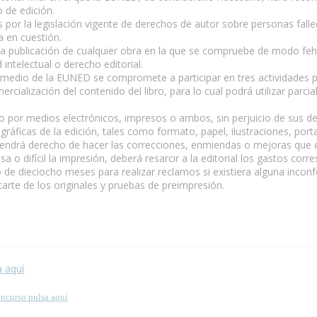
o de edición.
por la legislación vigente de derechos de autor sobre personas fall
a en cuestión.
 la publicación de cualquier obra en la que se compruebe de modo feha
 intelectual o derecho editorial.
r medio de la EUNED se compromete a participar en tres actividades 
ialización del contenido del libro, para lo cual podrá utilizar parc
ibro por medios electrónicos, impresos o ambos, sin perjuicio de sus d
gráficas de la edición, tales como formato, papel, ilustraciones, port
 tendrá derecho de hacer las correcciones, enmiendas o mejoras que e
 difícil la impresión, deberá resarcir a la editorial los gastos corr
o de dieciocho meses para realizar reclamos si existiera alguna inconf
rte de los originales y pruebas de preimpresión.
 esta página.
a aquí
oncurso pulsa aquí