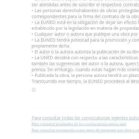
ser atendidas antes de suscribir el respectivo contrat
• Las personas derechohabientes de obras protegidas 
correspondientes para la firma del contrato de la obr
• La EUNED está en la obligación de dejar sin efecto
establecido por la legislación en materia de propiedad
• Cualquier autor o autora que publique una obra po
• La EUNED tendrá potestad para la promoción y comerc
propiamente dicha.
• El autor o la autora autoriza la publicación de su l
• La UNED decidirá con respecto a las características 
también las sugerencias del autor o la autora, quien
prensa. Sin embargo, cuando estas hagan más onerosa o
• Publicada la obra, la persona autora tendrá un plaz
Transcurrido ese tiempo, la EUNED procederá al desca
©
Condiciones para la reproducción de contenidos de
Para consultar todas las convocatorias vigentes puls
Para consultar resultados de las convocatorias pulsa aquí
Para consultar recomendaciones antes de presentar una obra a c