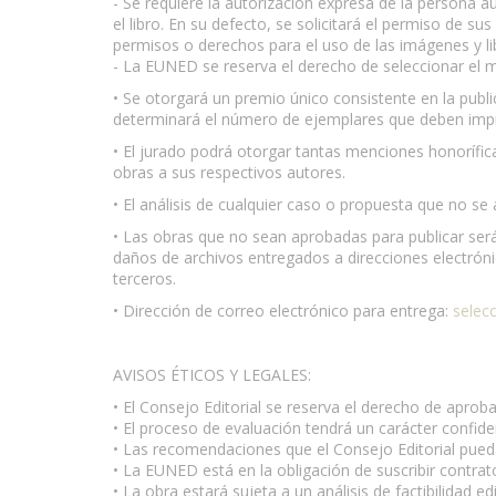
- Se requiere la autorización expresa de la persona a
el libro. En su defecto, se solicitará el permiso de s
permisos o derechos para el uso de las imágenes y lib
- La EUNED se reserva el derecho de seleccionar el ma
• Se otorgará un premio único consistente en la publi
determinará el número de ejemplares que deben impr
• El jurado podrá otorgar tantas menciones honorífic
obras a sus respectivos autores.
• El análisis de cualquier caso o propuesta que no se
• Las obras que no sean aprobadas para publicar ser
daños de archivos entregados a direcciones electrónic
terceros.
• Dirección de correo electrónico para entrega:
selecc
AVISOS ÉTICOS Y LEGALES:
• El Consejo Editorial se reserva el derecho de aprob
• El proceso de evaluación tendrá un carácter confiden
• Las recomendaciones que el Consejo Editorial pued
• La EUNED está en la obligación de suscribir contrat
• La obra estará sujeta a un análisis de factibilidad