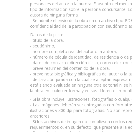
personales del autor o la autora. El asunto del me
tipo de información sobre la persona concursante. Lo
autora de ninguna forma.
- Se admite el envío de la obra en un archivo tipo P
confidencialidad de la participación con seudónimo a
Datos de la plica:
- título de la obra,
- seudónimo,
- nombre completo real del autor o la autora,
- número de cédula de identidad, de residencia o de 
- datos de contacto: dirección física, correo electrón
- breve resumen del contenido de la obra,
- breve nota biográfica y bibliográfica del autor o la
- declaración jurada con la cual se aceptan expresame
está siendo evaluada en ninguna otra editorial ni se 
la obra en cualquier forma y en sus diferentes modal
• Si la obra incluye ilustraciones, fotografías o cualq
- Las imágenes deberán ser entregadas con formatos
ilustraciones y 300 dpi para fotografías. No son re
anteriores.
- Si los archivos de imagen no cumpliesen con los re
requerimientos o, en su defecto, que presente a la edi