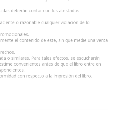
ecidas deberán contar con los atestados
ciente o razonable cualquier violación de lo
promocionales.
ialmente el contenido de este, sin que medie una venta
erechos.
ada o similares. Para tales efectos, se escucharán
stime convenientes antes de que el libro entre en
espondientes.
ormidad con respecto a la impresión del libro.