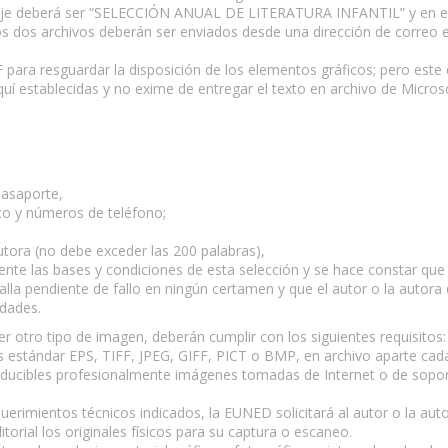
nsaje deberá ser “SELECCIÓN ANUAL DE LITERATURA INFANTIL” y en e
s dos archivos deberán ser enviados desde una dirección de correo ele
DF para resguardar la disposición de los elementos gráficos; pero est
quí establecidas y no exime de entregar el texto en archivo de Micros
pasaporte,
ico y números de teléfono;
 autora (no debe exceder las 200 palabras),
nte las bases y condiciones de esta selección y se hace constar que 
halla pendiente de fallo en ningún certamen y que el autor o la autor
idades.
uier otro tipo de imagen, deberán cumplir con los siguientes requisitos:
 estándar EPS, TIFF, JPEG, GIFF, PICT o BMP, en archivo aparte cad
producibles profesionalmente imágenes tomadas de Internet o de sopor
querimientos técnicos indicados, la EUNED solicitará al autor o la au
torial los originales físicos para su captura o escaneo.